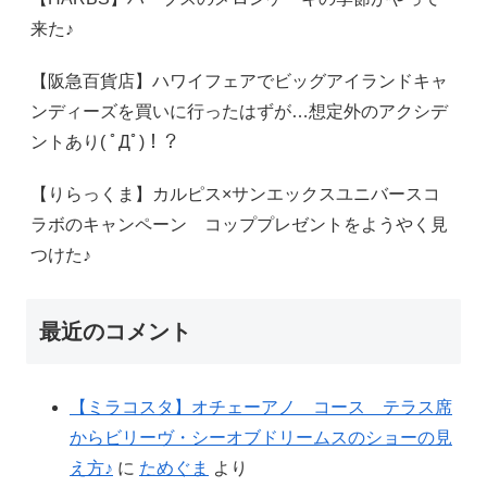
来た♪
【阪急百貨店】ハワイフェアでビッグアイランドキャ
ンディーズを買いに行ったはずが…想定外のアクシデ
ントあり( ﾟДﾟ)！？
【りらっくま】カルピス×サンエックスユニバースコ
ラボのキャンペーン コッププレゼントをようやく見
つけた♪
最近のコメント
【ミラコスタ】オチェーアノ コース テラス席
からビリーヴ・シーオブドリームスのショーの見
え方♪
に
ためぐま
より