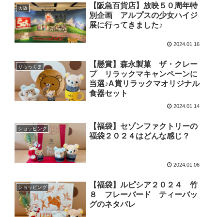
【阪急百貨店】放映５０周年特
大阪
別企画 アルプスの少女ハイジ
展に行ってきました♪
2024.01.16
【懸賞】森永製菓 ザ・クレー
りらっくま
プ リラックマキャンペーンに
当選♪A賞リラックマオリジナル
食器セット
2024.01.14
【福袋】セゾンファクトリーの
ショッピング
福袋２０２４はどんな感じ？
2024.01.06
【福袋】ルピシア２０２４ 竹
ショッピング
８ フレーバード ティーバッ
グのネタバレ