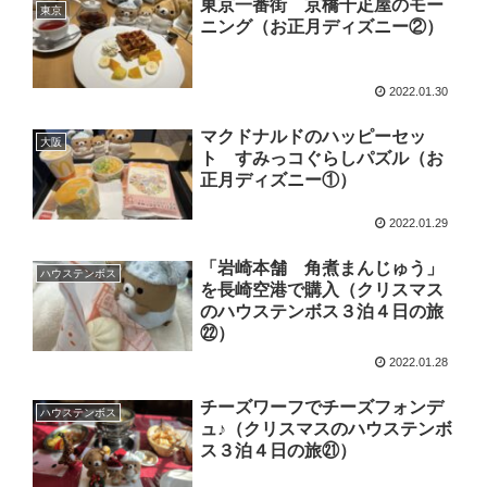
東京一番街 京橋千疋屋のモー
東京
ニング（お正月ディズニー②）
2022.01.30
マクドナルドのハッピーセッ
大阪
ト すみっコぐらしパズル（お
正月ディズニー①）
2022.01.29
「岩崎本舗 角煮まんじゅう」
ハウステンボス
を長崎空港で購入（クリスマス
のハウステンボス３泊４日の旅
㉒）
2022.01.28
チーズワーフでチーズフォンデ
ハウステンボス
ュ♪（クリスマスのハウステンボ
ス３泊４日の旅㉑）