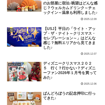
のお部屋に宿泊♪眺望はどんな感
じ？ウェルカムドリンク～チェ
ックイン～温泉も利用しました♪
2025.12.09
【USJ】平日の「ライト・アッ
USJ
プ・ザ・ナイト～クリスマス・
セレブレーション～」はどんな
感じ？無料エリアから見てきま
した♪
2025.12.07
ディズニークリスマス２０２
ディズニー
５ 行く？行かない？ディズニ
ーファン2026年１月号を買って
みた♪
2025.12.06
ぱんどろぼうの記念押印に行っ
切手
てきた♪