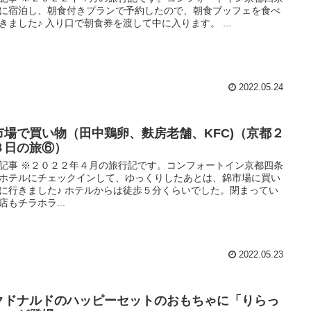
に宿泊し、朝食付きプランで予約したので、朝食ブッフェを食べ
きました♪ 入り口で朝食券を渡して中に入ります。 ...
2022.05.24
市場で買い物（田中鶏卵、麩房老舗、KFC)（京都２
３日の旅⑥）
記事 ※２０２２年４月の旅行記です。コンフォートイン京都四条
ホテルにチェックインして、ゆっくりしたあとは、錦市場に買い
に行きました♪ ホテルからは徒歩５分くらいでした。閉まってい
店もチラホラ...
2022.05.23
クドナルドのハッピーセットのおもちゃに「りらっ