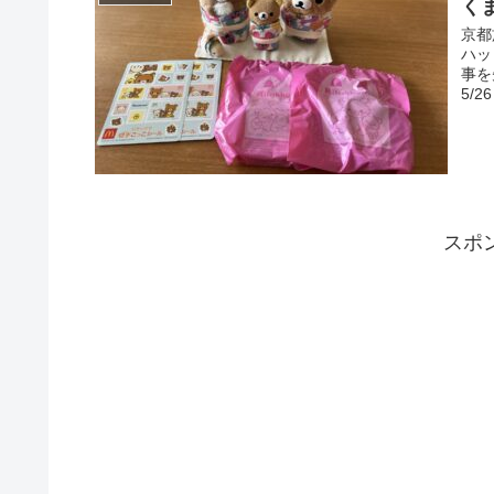
く
京都
ハッ
事を
5/2
スポ