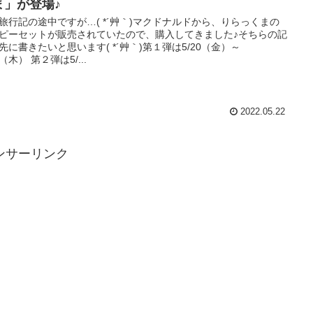
ま」が登場♪
旅行記の途中ですが…( *´艸｀)マクドナルドから、りらっくまの
ピーセットが販売されていたので、購入してきました♪そちらの記
先に書きたいと思います( *´艸｀)第１弾は5/20（金）～
6（木） 第２弾は5/...
2022.05.22
ンサーリンク