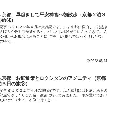
ふ京都 早起きして平安神宮へ朝散歩（京都２泊３
の旅⑭）
記事 ※２０２２年４月の旅行記です。ふふ京都に宿泊し、朝起き
５時３０分！目が覚めると、パッとお風呂が目に入ってきて、 さ
く朝からお風呂に入ることに( *´艸｀)お風呂でゆっくりした後、
の時間...
2022.05.31
ふ京都 お庭散策とロクシタンのアメニティ（京都
泊３日の旅⑬）
記事 ※２０２２年４月の旅行記です。ふふ京都にはお庭があるの
部屋でゆっくりした後、散策に行ってみました。 傘が置いてあり
た( *´艸｀) 出て、右側に行くと… ...