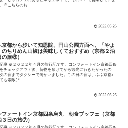
。※こちらのお...
2022.05.26
ふ京都から歩いて知恩院、円山公園方面へ。「やよ
」のちりめん山椒は美味しくておすすめ（京都２泊
日の旅⑧）
記事 ※２０２２年４月の旅行記です。コンフォートイン京都四条
をチェックアウト後、荷物を預けてから観光に行きたかったの
次の宿までタクシーで向かいました。この日の宿は、ふふ京都♪
も素敵( *...
2022.05.25
ンフォートイン京都四条烏丸 朝食ブッフェ（京都
泊３日の旅⑦）
記事 ※２０２２年４月の旅行記です。コンフォートイン京都四条