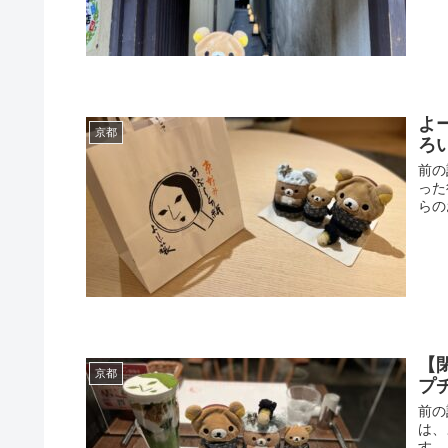
よ
京都
ろ
前の
った
らの
【
京都
プ
前の
は、
す。