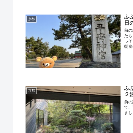
ふ
京都
日
前の
たら
っそ
朝食
ふ
京都
２
前の
で、
まし