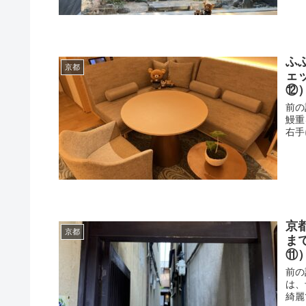
ふ
京都
ェ
⑫
前の
鰻重
右手
京
京都
ま
⑪
前の
は、
綺麗