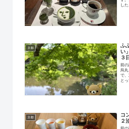
した
ふ
京都
い
３
前の
烏丸
で、
とって
コ
京都
２
前の