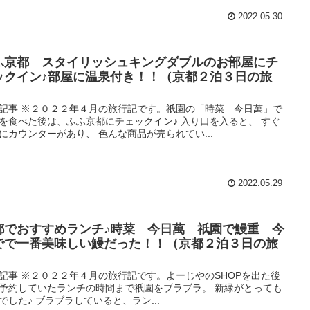
2022.05.30
ふ京都 スタイリッシュキングダブルのお部屋にチ
ックイン♪部屋に温泉付き！！（京都２泊３日の旅
）
記事 ※２０２２年４月の旅行記です。祇園の「時菜 今日萬」で
を食べた後は、ふふ京都にチェックイン♪ 入り口を入ると、 すぐ
にカウンターがあり、 色んな商品が売られてい...
2022.05.29
都でおすすめランチ♪時菜 今日萬 祇園で鰻重 今
でで一番美味しい鰻だった！！（京都２泊３日の旅
）
記事 ※２０２２年４月の旅行記です。よーじやのSHOPを出た後
予約していたランチの時間まで祇園をブラブラ。 新緑がとっても
でした♪ ブラブラしていると、ラン...