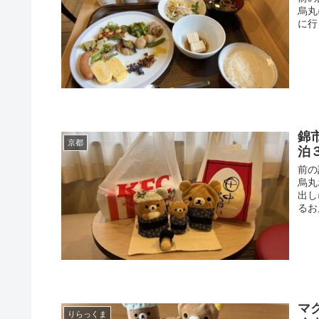
烏丸
に行
錦
京都
泊
前の
烏丸
出し
るお
マ
りらっくま