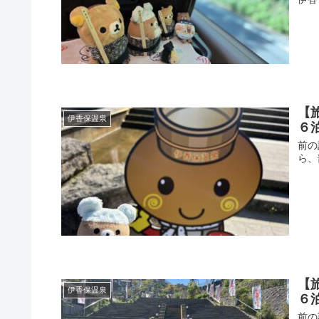
【
伊香保温泉
６
前の
ら、
【
伊香保温泉
６
前の