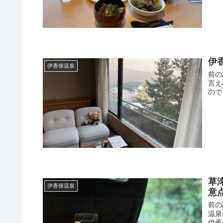
伊
伊香保温泉
前の
言え
ので
草
伊香保温泉
意
前の
温泉
伊香