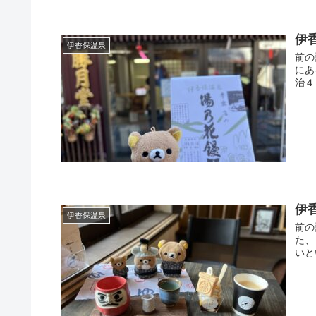
伊
伊香保温泉
前の
にあ
治４
伊
伊香保温泉
前の
た、
いと