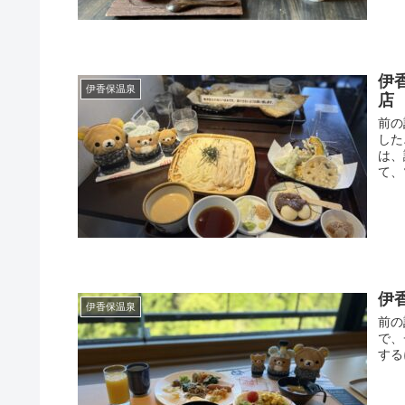
伊
伊香保温泉
前の
した
は、
て、
伊
伊香保温泉
前の
で、
する