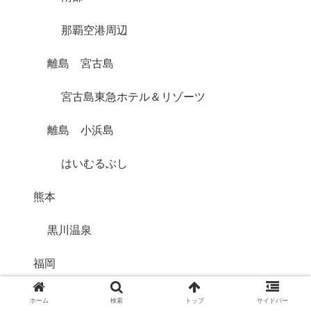
那覇空港周辺
離島 宮古島
宮古島東急ホテル＆リゾーツ
離島 小浜島
はいむるぶし
熊本
黒川温泉
福岡
群馬
ホーム
検索
トップ
サイドバー