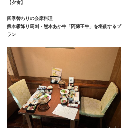
【夕食】
四季替わりの会席料理
熊本霜降り馬刺・熊本あか牛「阿蘇王牛」を堪能するプ
ラン