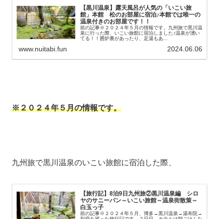
【黒川温泉】露天風呂が人気の「いこい旅
館」本館 松のお部屋に宿泊♪本館では唯一の
温泉付きのお部屋です！！
前の記事※２０２４年５月の情報です。九州旅で黒川温
泉に行った際、いこい旅館に宿泊しました♪温泉が湧い
てる！！囲炉裏があったり、足湯もあ...
www.nuitabi.fun
2024.06.06
※２０２４年５月の情報です。
九州旅で黒川温泉のいこい旅館に宿泊した際、
【旅行記】8泊9日九州旅②黒川温泉編 シロ
ヤのサニーパン～いこい旅館～温泉街散策～
白玉っ子
前の記事※２０２４年５月、博多→黒川温泉→湯布院→
別府を巡った旅行記です。２日目。ホテルは朝ごはんな