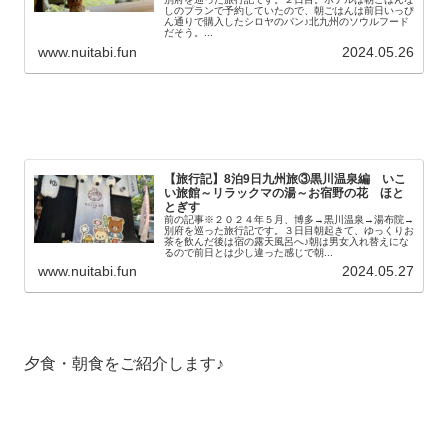
しのプランで予約していたので、朝ごはんは前日いっぴ
ん通りで購入したシロヤのパン♪北九州のソウルフード
だそう。...
www.nuitabi.fun
2024.05.26
【旅行記】8泊9日九州旅③黒川温泉編 いこ
い旅館～リラックマの湯～お宿野の花 ほと
とぎす
前の記事※２０２４年５月、博多→黒川温泉→湯布院→
別府を巡った旅行記です。３日目朝起きて、ゆっくりお
茶を飲んだ後は宿の露天風呂へ♪朝は男女入れ替えにな
るので前日とは少し違った感じで朝...
www.nuitabi.fun
2024.05.27
夕食・朝食をご紹介します♪