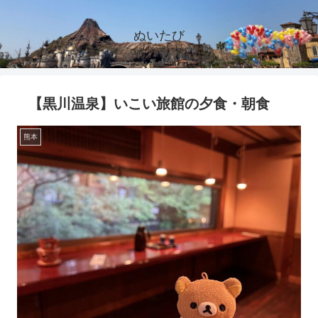
ぬいたび
【黒川温泉】いこい旅館の夕食・朝食
熊本