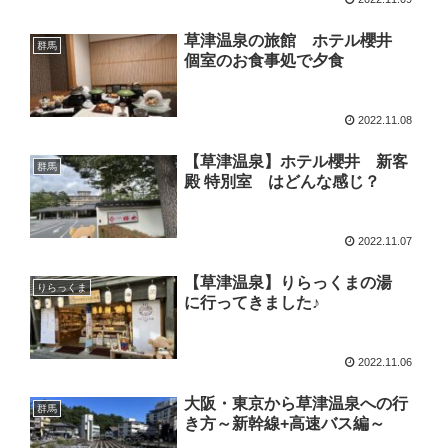
草津温泉の旅館 ホテル櫻井
群馬
個室のお食事処で夕食
2022.11.08
【草津温泉】ホテル櫻井 新客
群馬
殿 特別室 はどんな感じ？
2022.11.07
【草津温泉】りらっくまの湯
りらっくま
に行ってきました♪
2022.11.06
大阪・東京から草津温泉への行
群馬
き方～新幹線+高速バス編～