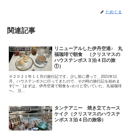
ためぐま
関連記事
リニューアルした伊丹空港♪ 丸
ハウステンボス
福珈琲で朝食 （クリスマスの
ハウステンボス３泊４日の旅
①）
※２０２１年１１月の旅行記です。少し前に遡って、2021年11
月。ハウステンボスに行ってきたので、その時の旅行記を始めま
す(´ー｀)まずは、伊丹空港で朝食を♪わりと空いていた、丸福珈琲
へ。 注...
タンテアニー 焼き立てカース
ハウステンボス
ケイク（クリスマスのハウステ
ンボス３泊４日の旅⑭）