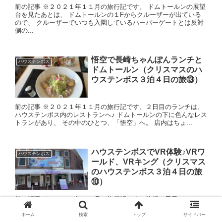
前の記事 ※２０２１年１１月の旅行記です。 ドムトールンの展望
台を見たあとは、 ドムトールンの１Fからクルーザーが出ている
ので、 クルーザーでいつも入園しているハーバーゲートとは反対
側の...
悟空で長崎ちゃんぽんランチと
ハウステンボス
ドムトールン（クリスマスのハ
ウステンボス３泊４日の旅⑬）
前の記事 ※２０２１年１１月の旅行記です。２日目のランチは、
ハウステンボス内のレストランへ♪ ドムトールンの下に色んなレス
トランがあり、 その中のひとつ、「悟空」へ。 店内はちょ...
ハウステンボスでVR体験♪VRワ
ハウステンボス
ールド、VRキング（クリスマス
のハウステンボス３泊４日の旅
⑩）
前の記事 ※２０２１年１１月の旅行記です。旅行２日目。ホテル
ヨーロッパで朝食を食べた後、 フロントで前日の入場チケットと
交換で当日の入場チケットを受け取り、ハウステンボスへ向かい
ホーム
検索
トップ
サイドバー