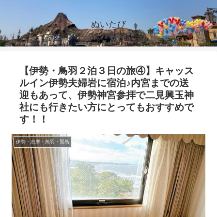
ぬいたび
【伊勢・鳥羽２泊３日の旅④】キャッス
ルイン伊勢夫婦岩に宿泊♪内宮までの送
迎もあって、伊勢神宮参拝で二見興玉神
社にも行きたい方にとってもおすすめで
す！！
伊勢・志摩・鳥羽・賢島