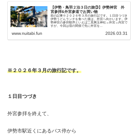
【伊勢・鳥羽２泊３日の旅③】伊勢神宮 外
宮参拝&外宮参道でお買い物
前の記事※２０２６年３月の旅行記です。１日目つづき
伊勢うどんランチを食べた後は、外宮へ向かいます。伊
勢神宮の参拝順序といえば二見興玉神社→外宮→内宮で
すが、今回は宿の関係で先に外宮を...
www.nuitabi.fun
2026.03.31
※２０２６年３月の旅行記です。
１日目つづき
外宮参拝を終えて、
伊勢市駅近くにあるバス停から