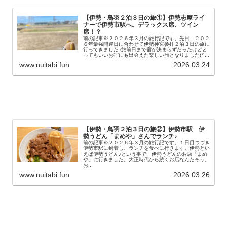
【伊勢・鳥羽２泊３日の旅①】伊勢志摩ライ
ナーで伊勢市駅へ。デラックス席、ツイン
席！？
前の記事※２０２６年３月の旅行記です。先日、２０２
６年最強開運日に合わせて伊勢神宮参拝２泊３日の旅に
行ってきました♪旅前日まで宿が決まらずだったけどと
ってもいいお宿にも出会えた楽しい旅となりました(*´...
www.nuitabi.fun
2026.03.24
【伊勢・鳥羽２泊３日の旅②】伊勢市駅 伊
勢うどん「まめや」さんでランチ♪
前の記事※２０２６年３月の旅行記です。１日目つづき
伊勢市駅に到着し、ランチを食べに行きます。伊勢とい
えば伊勢うどん♪という事で、伊勢うどんのお店「まめ
や」に行きました。大正時代から続くお店なんだそう。
お...
www.nuitabi.fun
2026.03.26