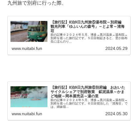
九州旅で別府に行った際、
【旅行記】8泊9日九州旅⑤湯布院～別府編
観光列車「ゆふいんの森号」～とよ常～清海
荘
前の記事※２０２４年５月、博多→黒川温泉→湯布院→
別府を巡った旅行記です。５日目朝起きると、雲が由布
岳にほんのり...
www.nuitabi.fun
2024.05.29
【旅行記】8泊9日九州旅⑥別府編 おおいた
サイクルシェアで別府散策 鉱泥温泉～かま
ど地獄～岡本屋売店～湯の里
前の記事※２０２４年５月、博多→黒川温泉→湯布院→
別府を巡った旅行記です。６日目宿泊した「清海荘」で
は、姉妹宿...
www.nuitabi.fun
2024.05.30