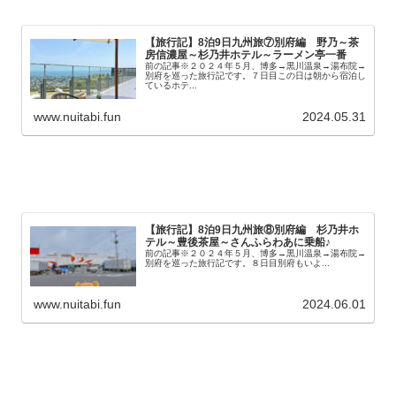
【旅行記】8泊9日九州旅⑦別府編 野乃～茶
房信濃屋～杉乃井ホテル～ラーメン亭一番
前の記事※２０２４年５月、博多→黒川温泉→湯布院→
別府を巡った旅行記です。７日目この日は朝から宿泊し
ているホテ...
www.nuitabi.fun
2024.05.31
【旅行記】8泊9日九州旅⑧別府編 杉乃井ホ
テル～豊後茶屋～さんふらわあに乗船♪
前の記事※２０２４年５月、博多→黒川温泉→湯布院→
別府を巡った旅行記です。８日目別府もいよ...
www.nuitabi.fun
2024.06.01