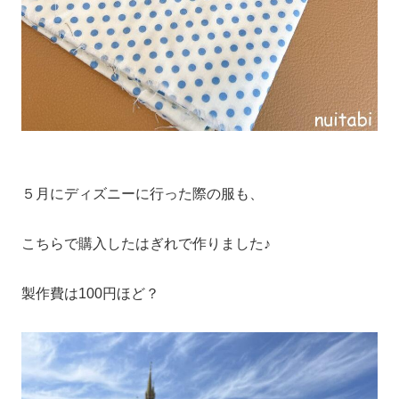
５月にディズニーに行った際の服も、
こちらで購入したはぎれで作りました♪
製作費は100円ほど？