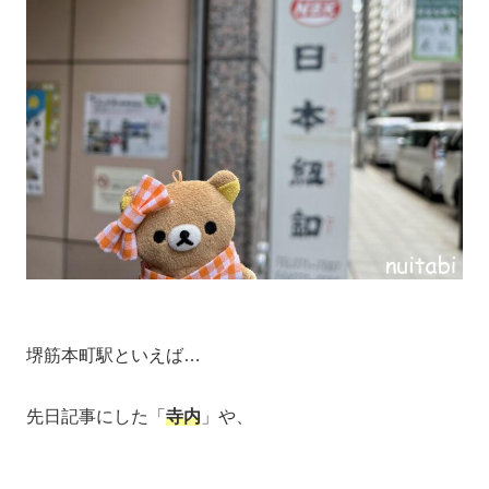
堺筋本町駅といえば…
先日記事にした「
寺内
」や、