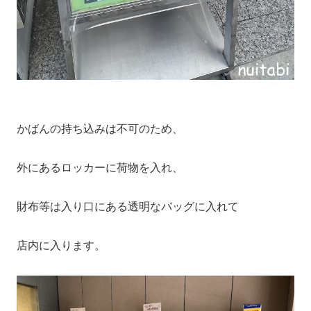
かばんの持ち込みは不可のため、
外にあるロッカーに荷物を入れ、
財布等は入り口にある透明なバッグに入れて
店内に入ります。