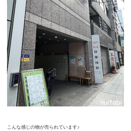
こんな感じの物が売られています♪