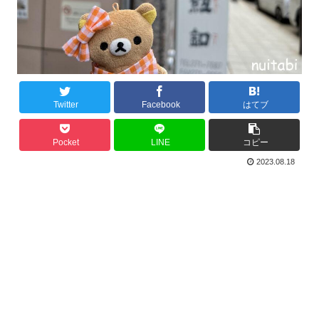
Twitter
Facebook
はてブ
Pocket
LINE
コピー
2023.08.18