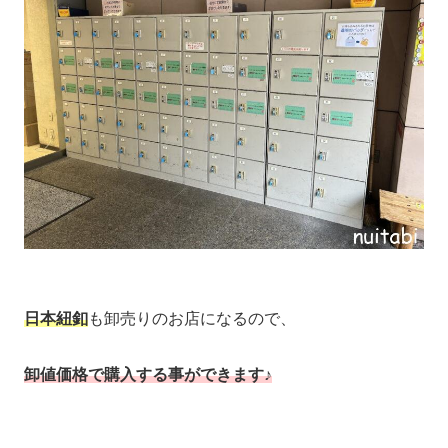
日本紐釦
も卸売りのお店になるので、
卸値価格で購入する事ができます♪