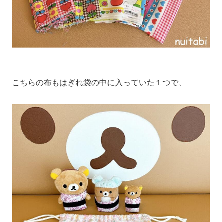
こちらの布もはぎれ袋の中に入っていた１つで、