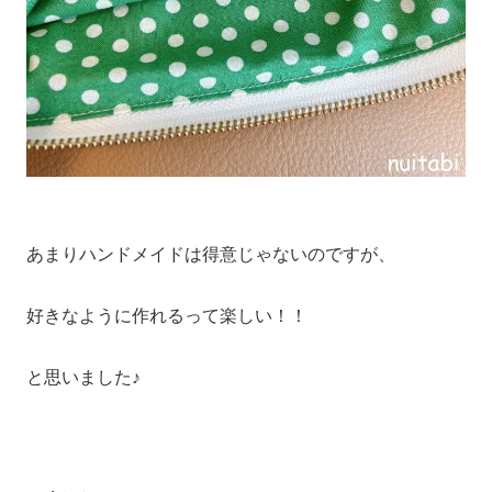
あまりハンドメイドは得意じゃないのですが、
好きなように作れるって楽しい！！
と思いました♪