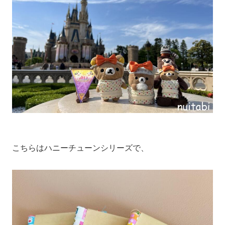
こちらはハニーチューンシリーズで、