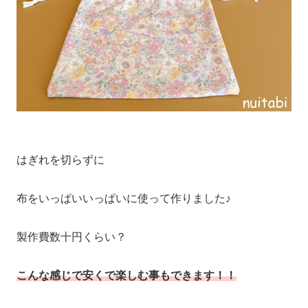
はぎれを切らずに
布をいっぱいいっぱいに使って作りました♪
製作費数十円くらい？
こんな感じで安くで楽しむ事もできます！！