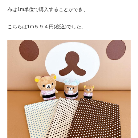
布は1m単位で購入することができ、
こちらは1m５９４円(税込)でした。