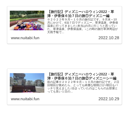
【旅行記】ディズニーハロウィン2022・草
津・伊香保６泊７日の旅①ディズニー編
※２０２２年９月～１０月の旅行記です。９月末～10
月にかけて、6泊７日でディズニー、草津温泉、伊香保
温泉に行ってきました♪本当は5月に行こうと思ってい
た、草津温泉、伊香保温泉。↓この時の旅行草津周辺が
大雨予報で...
www.nuitabi.fun
2022.10.28
【旅行記】ディズニーハロウィン2022・草
津・伊香保６泊７日の旅②ディズニーシー編
前の記事※２０２２年９月～１０月の旅行記です。２日
目朝目が覚めたら、とっても綺麗な朝焼けが♪朝日もバ
ッチリ見えました♪泊まっていたのはこちらのお部屋と
っても良い１日の...
www.nuitabi.fun
2022.10.29