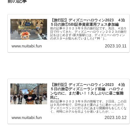
前の記事
【旅行記】ディズニーハロウィン2023 ４泊
５日の旅①SBI証券資産運用フェス参加編
前の記事※２０２３年９月の旅行記です。先日、４泊５
日で行ってきた、ディズニーハロウィン２０２３の旅行
記をはじめます♪新大阪駅には、ディズニーハロウィン
のポスターが貼られていました( *´艸｀)...
www.nuitabi.fun
2023.10.11
【旅行記】ディズニーハロウィン2023 ４泊
５日の旅②ディズニーランド前編 ハロウィ
ンなのに、まだ暑い！！久しぶりに昼ご飯難
民に。
前の記事※２０２３年９月の情報です。２日目。この日
は９月の中旬で、日中はまだ夏のように暑かったので、
ディズニーランドに行くのにあまり開園待ちをしたくな
く、何時にホテルを出ようか迷いましたが、...
www.nuitabi.fun
2023.10.12