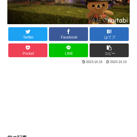
Twitter
Facebook
はてブ
Pocket
LINE
コピー
2023.10.15
2023.10.13