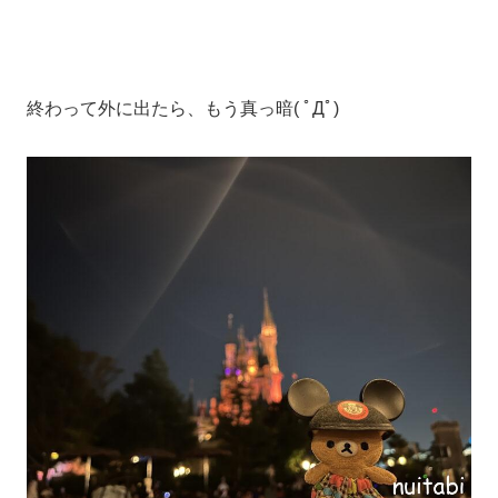
終わって外に出たら、もう真っ暗( ﾟДﾟ)