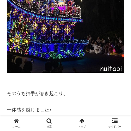
そのうち拍手が巻き起こり、
一体感を感じました♪
モヤモヤする原因も人、
ホーム
検索
トップ
サイドバー