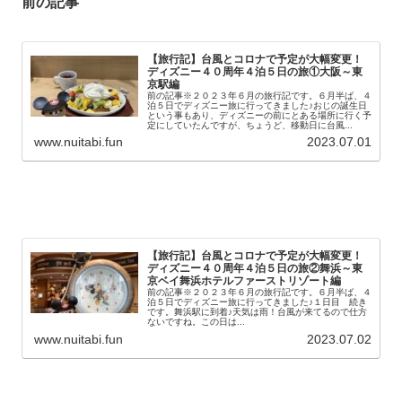
前の記事
【旅行記】台風とコロナで予定が大幅変更！
ディズニー４０周年４泊５日の旅①大阪～東
京駅編
前の記事※２０２３年６月の旅行記です。６月半ば、４
泊５日でディズニー旅に行ってきました♪おじの誕生日
という事もあり、ディズニーの前にとある場所に行く予
定にしていたんですが、ちょうど、移動日に台風...
www.nuitabi.fun
2023.07.01
【旅行記】台風とコロナで予定が大幅変更！
ディズニー４０周年４泊５日の旅②舞浜～東
京ベイ舞浜ホテルファーストリゾート編
前の記事※２０２３年６月の旅行記です。６月半ば、４
泊５日でディズニー旅に行ってきました♪１日目 続き
です。舞浜駅に到着♪天気は雨！台風が来てるので仕方
ないですね。この日は...
www.nuitabi.fun
2023.07.02