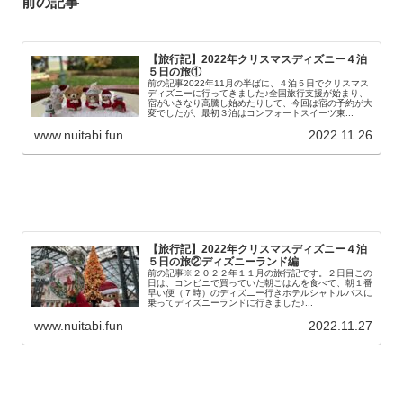
前の記事
【旅行記】2022年クリスマスディズニー４泊
５日の旅①
前の記事2022年11月の半ばに、４泊５日でクリスマス
ディズニーに行ってきました♪全国旅行支援が始まり、
宿がいきなり高騰し始めたりして、今回は宿の予約が大
変でしたが、最初３泊はコンフォートスイーツ東...
www.nuitabi.fun
2022.11.26
【旅行記】2022年クリスマスディズニー４泊
５日の旅②ディズニーランド編
前の記事※２０２２年１１月の旅行記です。２日目この
日は、コンビニで買っていた朝ごはんを食べて、朝１番
早い便（７時）のディズニー行きホテルシャトルバスに
乗ってディズニーランドに行きました♪...
www.nuitabi.fun
2022.11.27