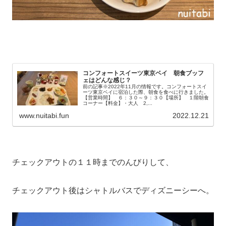
コンフォートスイーツ東京ベイ 朝食ブッフ
ェはどんな感じ？
前の記事※2022年11月の情報です。コンフォートスイ
ーツ東京ベイに宿泊した際、朝食を食べに行きました。
【営業時間】 ６：３０～９：３０【場所】 １階朝食
コーナー【料金】・大人 2,...
www.nuitabi.fun
2022.12.21
チェックアウトの１１時までのんびりして、
チェックアウト後はシャトルバスでディズニーシーへ。