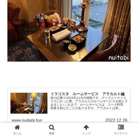
ミラコスタ ルームサービス アラカルト編
前の記事※2022年11月の情報です。ディズニークリス
マスに行った際、アラカルトのルームサービスを頼んで
みました♪これまで、ルームサービスは、コース料理、
朝食を頼んだことがありますが、アラカルトは初...
www.nuitabi.fun
2022.12.26
ホーム
検索
トップ
サイドバー