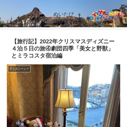
ぬいたび
【旅行記】2022年クリスマスディズニー
４泊５日の旅④劇団四季「美女と野獣」
とミラコスタ宿泊編
ディズニーシー