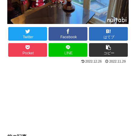
Twitter
Facebook
はてブ
Pocket
LINE
コピー
2022.12.26
2022.11.29