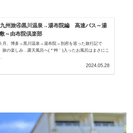
日九州旅④黒川温泉→湯布院編 高速バス～湯
敷～由布院倶楽部
５月、博多→黒川温泉→湯布院→別府を巡った旅行記で
旅の楽しみ…露天風呂へ( *´艸｀)入ったお風呂はまさにこ
.
2024.05.28