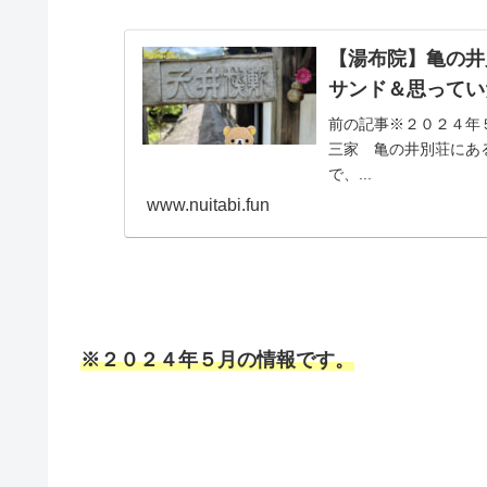
【湯布院】亀の井
サンド＆思ってい
前の記事※２０２４年
三家 亀の井別荘にあ
で、...
www.nuitabi.fun
※２０２４年５月の情報です。