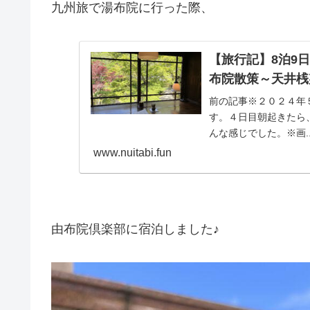
九州旅で湯布院に行った際、
【旅行記】8泊9
布院散策～天井桟
前の記事※２０２４年
す。４日目朝起きたら、
んな感じでした。※画..
www.nuitabi.fun
由布院倶楽部に宿泊しました♪