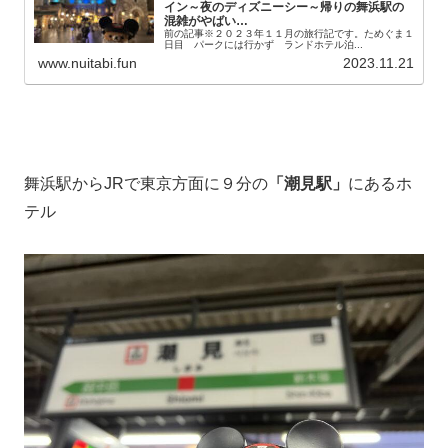
イン～夜のディズニーシー～帰りの舞浜駅の
混雑がやばい…
前の記事※２０２３年１１月の旅行記です。ためぐま１
日目 パークには行かず ランドホテル泊...
www.nuitabi.fun
2023.11.21
舞浜駅からJRで東京方面に９分の
「潮見駅」
にあるホ
テル