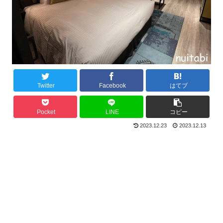
Twitter
Facebook
はてブ
Pocket
LINE
コピー
2023.12.23
2023.12.13