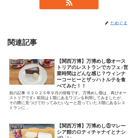
ためぐま
関連記事
【関西万博】万博めし⑱オース
関西万博
トリアのレストランでカフェ♪営
業時間はどんな感じ？ウィンナ
ーコーヒーとザッハトルテを食
べてみた！！
前の記事 ※２０２５年９月の情報です。万博めし⑲は、再びオー
ストリアです♪ 前回は１階にあるワゴンを利用してみましたが、
その際に見つけて行ってみたいなーと思っていた３階にあるレス
トランに...
【関西万博】万博めし⑤マレー
関西万博
シア館のロティチャナイとナシ