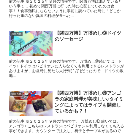
前の記事 ※２０２５年８月の情報です。関西万博は混んでいると
いう事で… 初めて関西万博に行った時に心配していたのは食
事！！食事難民にならないように事前に調べていた時に「どこか
行った事のない異国の料理が食べた...
【関西万博】万博めし⑨ドイツ
関西万博
のソーセージ
前の記事 ※２０２５年８月の情報です。万博めし⑨続いては、ド
イツ♪ ドイツはパビリオンに入らなくても利用できるレストランが
ありますが、お昼時に見たら大行列( ﾟДﾟ)だったので…ドイツの敷
地...
【関西万博】万博めし⑮アンゴ
関西万博
ラの家庭料理が美味しい♪タイミ
ングによってはライブも開催し
ているかも？！
前の記事 ※２０２５年９月の情報です。 万博めし⑮ 続いては、
アンゴラ♪ こちらのレストランはパビリオンを利用しなくても入る
事ができます。カウンターで注文し、椅子とテーブルがあるので