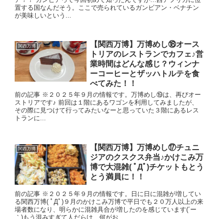
置する国なんだそう。ここで売られているガンビアン・ベナチン
が美味しいという...
【関西万博】万博めし⑱オース
関西万博
トリアのレストランでカフェ♪営
業時間はどんな感じ？ウィンナ
ーコーヒーとザッハトルテを食
べてみた！！
前の記事 ※２０２５年９月の情報です。万博めし⑲は、再びオー
ストリアです♪ 前回は１階にあるワゴンを利用してみましたが、
その際に見つけて行ってみたいなーと思っていた３階にあるレス
トランに...
【関西万博】万博めし⑰チュニ
関西万博
ジアのクスクス弁当♪かけこみ万
博で大混雑( ﾟДﾟ)チケットもとう
とう満員に！！
前の記事 ※２０２５年９月の情報です。日に日に混雑が増してい
る関西万博( ﾟДﾟ)９月のかけこみ万博で平日でも２０万人以上の来
場者数になり、明らかに混雑具合が増したのを感じています(´ー
｀)もう混みすぎて人だらけ…何がお...