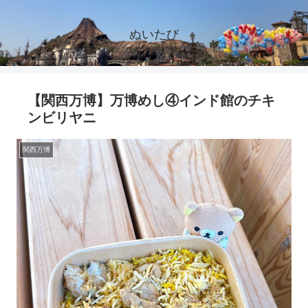
ぬいたび
【関西万博】万博めし④インド館のチキ
ンビリヤニ
関西万博