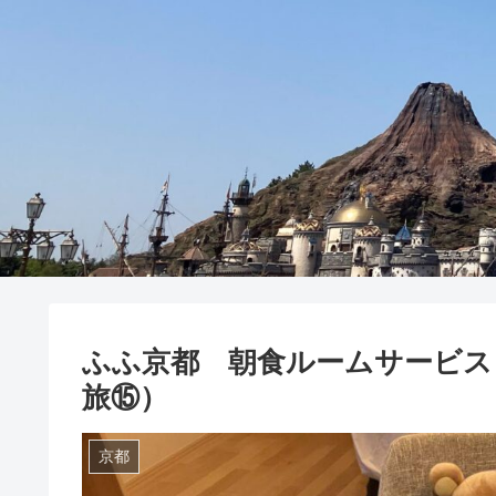
ふふ京都 朝食ルームサービス
旅⑮）
京都