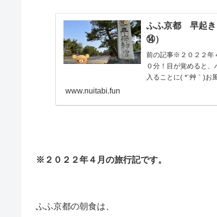
ふふ京都 早起き
⑭）
前の記事※２０２２年
０分！目が覚めると、
入ることに( *´艸｀)
www.nuitabi.fun
※２０２２年４月の旅行記です。
ふふ京都の朝食は、