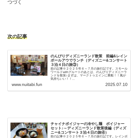
つづく
次の記事
のんびりディズニーランド散策 前編&レイン
ボールアウでランチ（ディズニー&コンサート
３泊４日の旅③）
前の記事※２０２５年６～７月の旅行記です。スモール
ワールドwithグルートのあとは、のんびりディズニーラ
ンドを散策♪まずは、マークトゥエインに乗船！！風が
気持ちいい！！...
www.nuitabi.fun
2025.07.10
チャイナボイジャーの冷やし麺 ボイジャー
セット♪～ディズニーランド散策後編（ディズ
ニー&コンサート３泊４日の旅④）
前の記事※２０２５年６～７月の旅行記です。レインボ