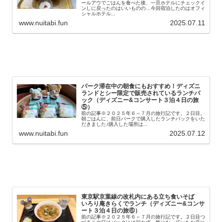
ールアウでごはんを食べた後、一旦ホテルにチェックイ
ンしに戻ったのはいいものの…今回宿泊したのはオフィ
シャルホテル...
www.nuitabi.fun
2025.07.11
パーク滞在中の朝食にもおすすめ！ディズニ
ランドとシー限定で販売されているランチパ
ック（ディズニー&コンサート３泊４日の旅
⑤）
前の記事※２０２５年６～７月の旅行記です。２日目。
朝ごはんに、前日パークで購入したランチパックをいた
だきました♪購入した場所は...
www.nuitabi.fun
2025.07.12
東京駅京葉線の改札内にある立ち食いそば
いろり庵きらくでランチ（ディズニー&コンサ
ート３泊４日の旅⑥）
前の記事※２０２５年６～７月の旅行記です。２日目つ