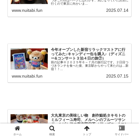
づきこの日はパークには行かず、気になっていたお店に
行くので東京に向かいま...
www.nuitabi.fun
2025.07.14
今年オープンした新宿リラックマストアに行
ってみた♪キャンディー缶を購入♪（ディズニ
ー&コンサート３泊４日の旅⑦）
前の記事※２０２５年６～７月の旅行記です。２日目つ
づきランチを食べた後、東京駅からやって来たのは…新
宿！！...
www.nuitabi.fun
2025.07.15
大丸東京の美味しい物 創作鮨処タキモトの
ミルフィーユ寿司、メルヘンのフルーツサン
ド、ルピシアの東京限定茶（ディズニー&コン
サート３泊４日の旅⑧）
前の記事※２０２５年６～７月の旅行記です。2日目つ
ホーム
検索
トップ
サイドバー
づき新宿リラックマストアに行った...