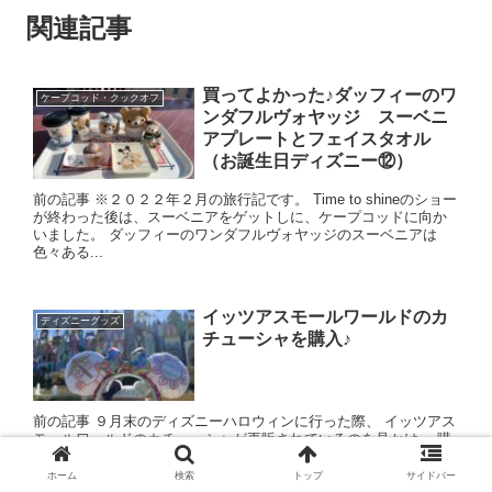
関連記事
買ってよかった♪ダッフィーのワ
ケープコッド・クックオフ
ンダフルヴォヤッジ スーベニ
アプレートとフェイスタオル
（お誕生日ディズニー⑫）
前の記事 ※２０２２年２月の旅行記です。 Time to shineのショー
が終わった後は、スーベニアをゲットしに、ケープコッドに向か
いました。 ダッフィーのワンダフルヴォヤッジのスーベニアは
色々ある...
イッツアスモールワールドのカ
ディズニーグッズ
チューシャを購入♪
前の記事 ９月末のディズニーハロウィンに行った際、 イッツアス
モールワールドのカチューシャが再販されているのを見かけ、 購
入しました♪ 価格は1,900円です。表はHELLO...
ホーム
検索
トップ
サイドバー