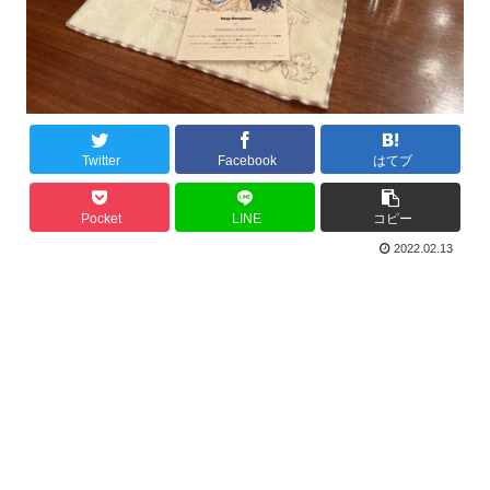
Twitter
Facebook
はてブ
Pocket
LINE
コピー
2022.02.13