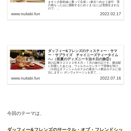
ます☆彡新幹線に乗って出発～♪東京へ向かう途中、雪
の積もった山に感動するためぐま♪おじは雪国生まれな
ので、...
www.nuitabi.fun
2022.02.17
ダッフィー&フレンズのティスティー・サマ
ー・サプライズ チャイニーズティータイム
へ♪（初夏のディズニー５泊６日の旅②）
前の記事※２０２２年６月～７月の旅行記です。舞浜駅
に到着したあとは、ウェルカムセンターで荷物を預け、
（今回はオフィシャルホテルの東京ベイ舞浜ホテルに宿
泊します♪）ボンヴォヤージュを見て、...
www.nuitabi.fun
2022.07.16
今回のテーマは、
ダッフィー&フレンズのサークル・オブ・フレンドシッ