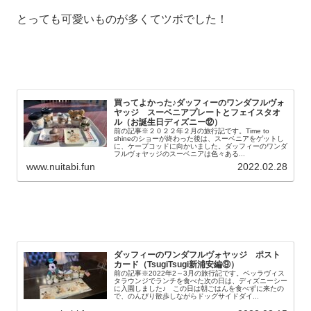
とっても可愛いものが多くてツボでした！
買ってよかった♪ダッフィーのワンダフルヴォ
ヤッジ スーベニアプレートとフェイスタオ
ル（お誕生日ディズニー⑫）
前の記事※２０２２年２月の旅行記です。Time to
shineのショーが終わった後は、スーベニアをゲットし
に、ケープコッドに向かいました。ダッフィーのワンダ
フルヴォヤッジのスーベニアは色々ある...
www.nuitabi.fun
2022.02.28
ダッフィーのワンダフルヴォヤッジ ポスト
カード（TsugiTsugi新浦安編⑨）
前の記事※2022年2～3月の旅行記です。ベッラヴィス
タラウンジでランチを食べた次の日は、ディズニーシー
に入園しました♪ この日は朝ごはんを食べずに来たの
で、のんびり散歩しながらドッグサイドダイ...