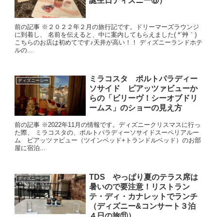
誕生日ディズニー⑧）
前の記事 ※２０２２年２月の旅行記です。ドリーマーズラウンジ
に到着し、 名前を伝えると、中に案内してもらえました( *´艸｀)
こちらのお店は初めてです♪天井が高い！！ ディズニーランドホテ
ルの...
ミラコスタ ポルトパラディー
ディズニーシー
ソサイド ピアッツァビューか
らの「ビリーヴ！シーオブドリ
ームス」のショーの見え方
前の記事 ※2022年11月の情報です。ディズニークリスマスに行っ
た際、 ミラコスタの、ポルトパラディーソサイドスーペリアルー
ム ピアッツァビュー（ツインベッド+トランドルベッド）のお部
屋に宿泊...
TDS やっぱり夏のテラス席は
ディズニーシー
暑いので要注意！リストラン
テ・ディ・カナレットでランチ
（ディズニー&コンサート３泊
４日の旅⑪）