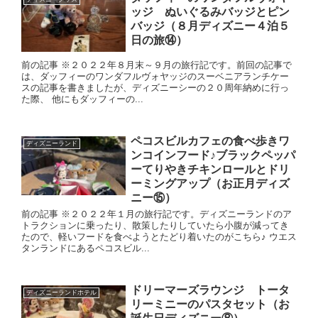
ッジ ぬいぐるみバッジとピン
バッジ（８月ディズニー４泊５
日の旅⑭）
前の記事 ※２０２２年８月末～９月の旅行記です。前回の記事で
は、ダッフィーのワンダフルヴォヤッジのスーベニアランチケー
スの記事を書きましたが、ディズニーシーの２０周年納めに行っ
た際、 他にもダッフィーの...
ペコスビルカフェの食べ歩きワ
ディズニーランド
ンコインフード♪ブラックペッパ
ーてりやきチキンロールとドリ
ーミングアップ（お正月ディズ
ニー⑮）
前の記事 ※２０２２年１月の旅行記です。ディズニーランドのア
トラクションに乗ったり、散策したりしていたら小腹が減ってき
たので、軽いフードを食べようとたどり着いたのがこちら♪ ウエス
タンランドにあるペコスビル...
ドリーマーズラウンジ トータ
ディズニーランドホテル
リーミニーのパスタセット（お