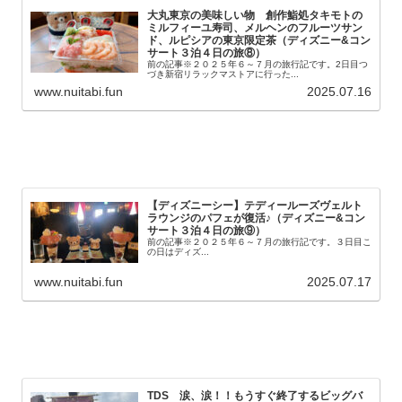
大丸東京の美味しい物 創作鮨処タキモトの
ミルフィーユ寿司、メルヘンのフルーツサン
ド、ルピシアの東京限定茶（ディズニー&コン
サート３泊４日の旅⑧）
前の記事※２０２５年６～７月の旅行記です。2日目つ
づき新宿リラックマストアに行った...
www.nuitabi.fun
2025.07.16
【ディズニーシー】テディールーズヴェルト
ラウンジのパフェが復活♪（ディズニー&コン
サート３泊４日の旅⑨）
前の記事※２０２５年６～７月の旅行記です。３日目こ
の日はディズ...
www.nuitabi.fun
2025.07.17
TDS 涙、涙！！もうすぐ終了するビッグバ