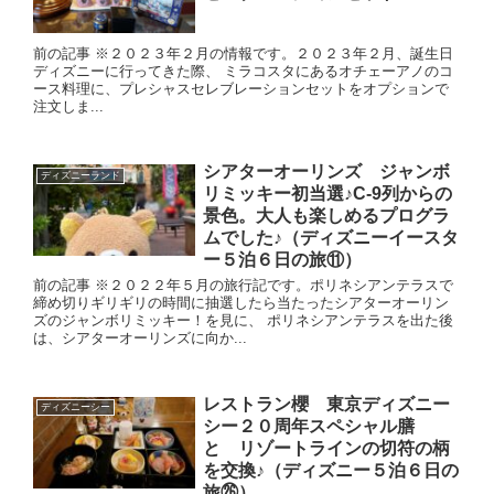
前の記事 ※２０２３年２月の情報です。２０２３年２月、誕生日
ディズニーに行ってきた際、 ミラコスタにあるオチェーアノのコ
ース料理に、プレシャスセレブレーションセットをオプションで
注文しま...
シアターオーリンズ ジャンボ
ディズニーランド
リミッキー初当選♪C-9列からの
景色。大人も楽しめるプログラ
ムでした♪（ディズニーイースタ
ー５泊６日の旅⑪）
前の記事 ※２０２２年５月の旅行記です。ポリネシアンテラスで
締め切りギリギリの時間に抽選したら当たったシアターオーリン
ズのジャンボリミッキー！を見に、 ポリネシアンテラスを出た後
は、シアターオーリンズに向か...
レストラン櫻 東京ディズニー
ディズニーシー
シー２０周年スペシャル膳
と リゾートラインの切符の柄
を交換♪（ディズニー５泊６日の
旅㉖）