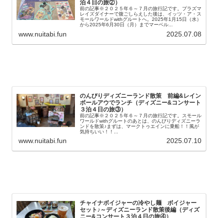
泊４日の旅②）
前の記事※２０２５年６～７月の旅行記です。プラズマ
レイズダイナーで腹ごしらえした後は、イッツ・ア・ス
モールワールドwithグルートへ。2025年1月15日（水）
から2025年6月30日（月）までマーベル...
www.nuitabi.fun
2025.07.08
のんびりディズニーランド散策 前編&レイン
ボールアウでランチ（ディズニー&コンサート
３泊４日の旅③）
前の記事※２０２５年６～７月の旅行記です。スモール
ワールドwithグルートのあとは、のんびりディズニーラ
ンドを散策♪まずは、マークトゥエインに乗船！！風が
気持ちいい！！...
www.nuitabi.fun
2025.07.10
チャイナボイジャーの冷やし麺 ボイジャー
セット♪～ディズニーランド散策後編（ディズ
ニー&コンサート３泊４日の旅④）