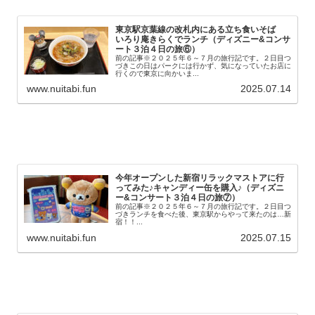
東京駅京葉線の改札内にある立ち食いそば
いろり庵きらくでランチ（ディズニー&コンサ
ート３泊４日の旅⑥）
前の記事※２０２５年６～７月の旅行記です。２日目つ
づきこの日はパークには行かず、気になっていたお店に
行くので東京に向かいま...
www.nuitabi.fun
2025.07.14
今年オープンした新宿リラックマストアに行
ってみた♪キャンディー缶を購入♪（ディズニ
ー&コンサート３泊４日の旅⑦）
前の記事※２０２５年６～７月の旅行記です。２日目つ
づきランチを食べた後、東京駅からやって来たのは…新
宿！！...
www.nuitabi.fun
2025.07.15