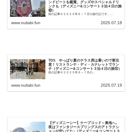
ンドビートを鑑賞。グッズやスペシャルドリ
ンクも（ディズニー&コンサート３泊４日の旅
⑩）
前の記事※２０２５年６～７月の旅行記です。...
www.nuitabi.fun
2025.07.18
TDS やっぱり夏のテラス席は暑いので要注
意！リストランテ・ディ・カナレットでラン
チ（ディズニー&コンサート３泊４日の旅⑪）
前の記事※２０２５年６～７月の...
www.nuitabi.fun
2025.07.19
【ディズニーシー】ケープコッド～奥地へ。
夜はファンタジースプリングスのアトラクシ
ョンが空いてた♪（ディズニー&コンサート３