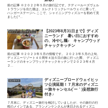
前の記事 ※２０２２年５月の旅行記です。テディールーズヴェル
トラウンジを出た後は、エレクトリックレールウェイに乗って、
ハンガーステージへ ここで、シャイニングウィズユーを初めて見
ました( *...
【2023年8月31日まで】ディズ
キャンプ・ウッドチャック・キッチン
ニーランド 暑い日におすすめ
の、冷やし麺♪ キャンプウッド
チャックキッチン
前の記事 ※２０２３年５月の情報です。 ２０２３年５月の上旬、
ディズニーリゾート４０周年４泊５日の旅に行った際、 ディズニ
ーランドのキャンプウッドチャックキッチンで２０２３年４月
２...
ディズニーブロードウェイヒッ
コンサート
ツ公演延期！７月末のディズニ
ー旅キャンセル(´ー｀)妄想旅行
付き♪
７月末に、ディズニー旅行を検討していましたが、その旅行の行
程のメインである、アランメンケンさんが来日されるディズニ