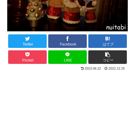
Twitter
Facebook
はてブ
Pocket
LINE
コピー
2023.06.22
2022.12.25