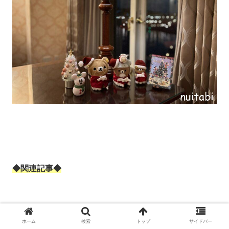
◆関連記事◆
【ミラコスタ】オチェーアノ コース テラ
ス席からビリーヴ・シーオブドリームスのシ
ホーム
検索
トップ
サイドバー