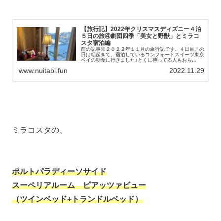
【旅行記】2022年クリスマスディズニー４泊
５日の旅④劇団四季「美女と野獣」とミラコ
スタ宿泊編
前の記事※２０２２年１１月の旅行記です。４日目この
日は朝起きて、宿泊しているコンフォートスイーツ東京
ベイの朝食に行きました♪とくに待ってる人もおら...
www.nuitabi.fun
2022.11.29
ミラコスタの、
ポルトパラディーソサイド
スーペリアルーム ピアッツァビュー
（ツインベッド+トランドルベッド）