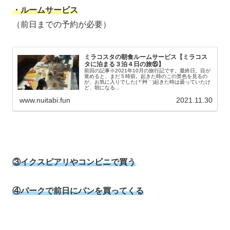
・ルームサービス
（前日までの予約が必要）
ミラコスタの朝食ルームサービス【ミラコス
タに泊まる３泊４日の旅⑮】
前回の記事※2021年10月の旅行記です。最終日。目が
覚めると、まだ５時前。起きた時のこの景色を見るの
が、お気に入りでした( *´艸｀)起きた時は曇っていたけ
ど、朝になる...
www.nuitabi.fun
2021.11.30
③イクスピアリやコンビニで買う
④パークで前日にパンを買ってくる