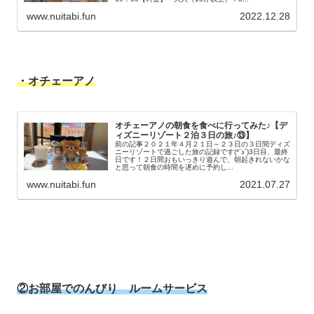
www.nuitabi.fun
2022.12.28
・オチェーアノ
オチェーアノの朝食を食べに行ってみた♪【デ
ィズニーリゾート２泊３日の旅♪⑬】
前の記事２０２１年４月２１日～２３日の３日間ディズ
ニーリゾートで過ごした旅の記録です(*´з`)3日目、最終
日です！２日間おもいっきり遊んで、朝起きれないかな
と思って朝食の時間を遅めに予約し...
www.nuitabi.fun
2021.07.27
②
お部屋でのんびり ルームサービス