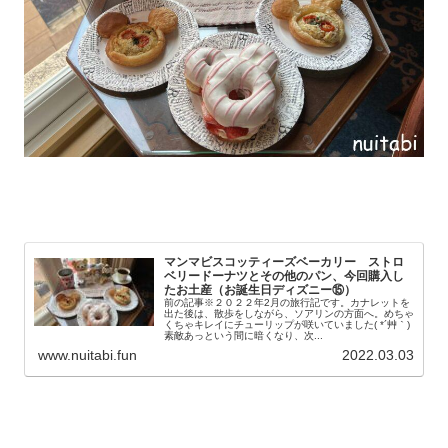
マンマビスコッティーズベーカリー ストロ
ベリードーナツとその他のパン、今回購入し
たお土産（お誕生日ディズニー⑮）
前の記事※２０２２年2月の旅行記です。カナレットを
出た後は、散歩をしながら、ソアリンの方面へ。めちゃ
くちゃキレイにチューリップが咲いていました( *´艸｀)
素敵あっという間に暗くなり、次...
www.nuitabi.fun
2022.03.03