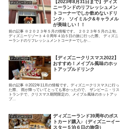
【2023年8月31日まで】ディズ
ディズニーランド
ニーランドのリフレッシュメン
トコーナーでしか飲めないドリ
ンク♪ ソイミルク&キャラメル
が美味しい！！
前の記事 ※２０２３年５月の情報です。 ２０２３年５月の上旬、
ディズニーリゾート４０周年４泊５日の旅に行った際、 ディズニ
ーランドのリフレッシュメントコーナーでしか...
【ディズニークリスマス2022】
ディズニーシー
おすすめ！メイプル風味のホッ
トアップルドリンク
前の記事 ※2022年11月の情報です。ディズニークリスマスに行っ
た際、 雨が降っていてとっても寒かったので、 ザンビーニ・リス
トランテで、クリスマス期間限定の、メイプル風味のホットアッ
プ...
ディズニーランド39周年のポス
ディズニーランド
トカード購入♪（ディズニーイー
スター５泊６日の旅⑨）