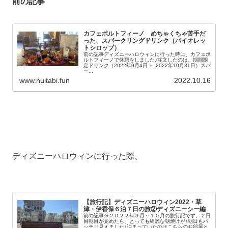
前の記事
カフェポルトフィーノ めちゃくちゃ苦手だ
った、スパークリングドリンク（バイオレッ
トシロップ）
前の記事ディズニーハロウィンに行った時に、カフェポ
ルトフィーノで休憩をしました♪注文したのは、期間限
定ドリンク（2022年9月4日 ～ 2022年10月31日）スパ
ー...
www.nuitabi.fun
2022.10.16
ディズニーハロウィンに行った際、
【旅行記】ディズニーハロウィン2022・草
津・伊香保６泊７日の旅②ディズニーシー編
前の記事※２０２２年９月～１０月の旅行記です。２日
目朝目が覚めたら、とっても綺麗な朝焼けが♪朝日もバ
ッチリ見えました♪泊まっていたのはこちらのお部屋と