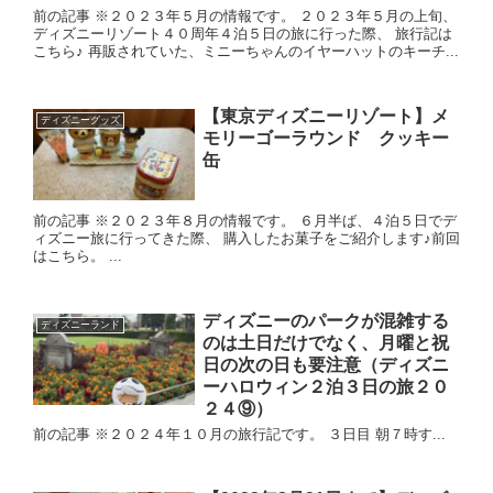
前の記事 ※２０２３年５月の情報です。 ２０２３年５月の上旬、
ディズニーリゾート４０周年４泊５日の旅に行った際、 旅行記は
こちら♪ 再販されていた、ミニーちゃんのイヤーハットのキーチ...
【東京ディズニーリゾート】メ
ディズニーグッズ
モリーゴーラウンド クッキー
缶
前の記事 ※２０２３年８月の情報です。 ６月半ば、４泊５日でデ
ィズニー旅に行ってきた際、 購入したお菓子をご紹介します♪前回
はこちら。 ...
ディズニーのパークが混雑する
ディズニーランド
のは土日だけでなく、月曜と祝
日の次の日も要注意（ディズニ
ーハロウィン２泊３日の旅２０
２４⑨）
前の記事 ※２０２４年１０月の旅行記です。 ３日目 朝７時す...