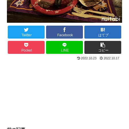
Twitter
Facebook
はてブ
Pocket
LINE
コピー
2022.10.23
2022.10.17