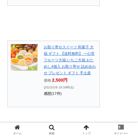
お取り寄せスイーツ 和菓子 大
福 ギフト 【送料無料】 一心堂
フルーツ大福 いちご大福 おた
めし4個入 お取り寄せ 詰め合わ
せ プレゼント ギフト 手土産
2,500円
価格:
(2023/2/8 16:59時点)
感想(17件)
ホーム
検索
トップ
サイドバー
通販だと、到着したその日が期限になるようです。