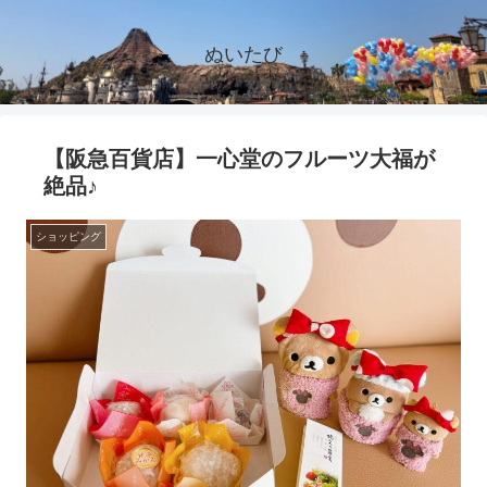
ぬいたび
【阪急百貨店】一心堂のフルーツ大福が
絶品♪
ショッピング