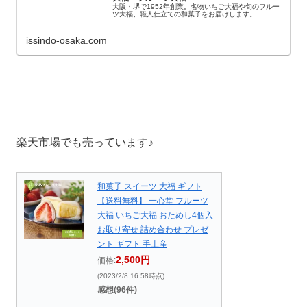
大阪・堺で1952年創業。名物いちご大福や旬のフルー
ツ大福、職人仕立ての和菓子をお届けします。
issindo-osaka.com
楽天市場でも売っています♪
和菓子 スイーツ 大福 ギフト
【送料無料】 一心堂 フルーツ
大福 いちご大福 おためし4個入
お取り寄せ 詰め合わせ プレゼ
ント ギフト 手土産
2,500円
価格:
(2023/2/8 16:58時点)
感想(96件)