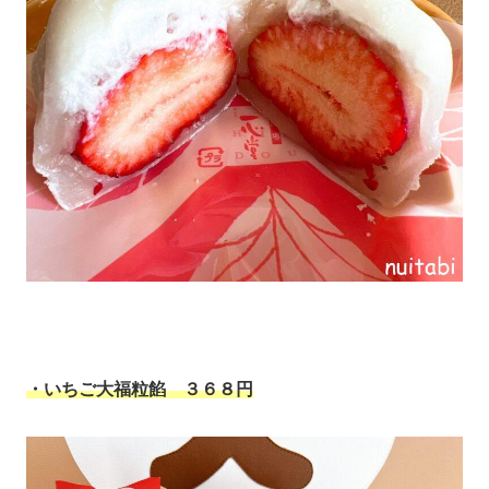
・いちご大福粒餡 ３６８円