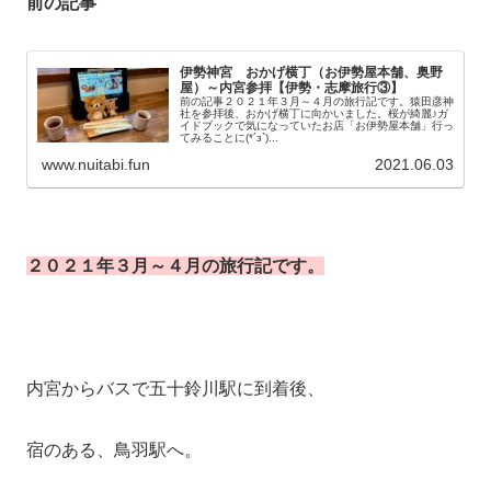
前の記事
伊勢神宮 おかげ横丁（お伊勢屋本舗、奥野
屋）～内宮参拝【伊勢・志摩旅行③】
前の記事２０２１年３月～４月の旅行記です。猿田彦神
社を参拝後、おかげ横丁に向かいました。桜が綺麗♪ガ
イドブックで気になっていたお店「お伊勢屋本舗」行っ
てみることに(*´з`)...
www.nuitabi.fun
2021.06.03
２０２１年３月～４月の旅行記です。
内宮からバスで五十鈴川駅に到着後、
宿のある、鳥羽駅へ。