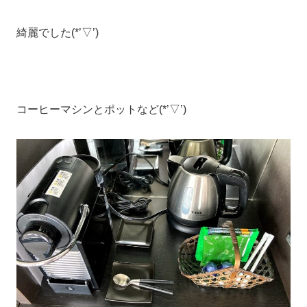
綺麗でした(*’▽’)
コーヒーマシンとポットなど(*’▽’)