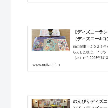
【ディズニーラン
（ディズニー&コ
前の記事※２０２５年
らえした後は、イッツ・
（水）から2025年6月
www.nuitabi.fun
のんびりディズニ