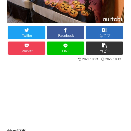
Twitter
Facebook
はてブ
Pocket
LINE
コピー
2022.10.23
2022.10.13