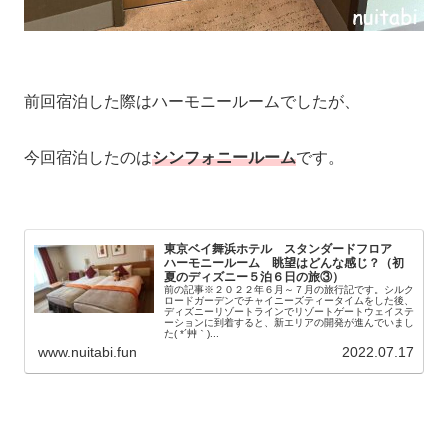
前回宿泊した際はハーモニールームでしたが、
今回宿泊したのは
シンフォニールーム
です。
東京ベイ舞浜ホテル スタンダードフロア
ハーモニールーム 眺望はどんな感じ？（初
夏のディズニー５泊６日の旅③）
前の記事※２０２２年６月～７月の旅行記です。シルク
ロードガーデンでチャイニーズティータイムをした後、
ディズニーリゾートラインでリゾートゲートウェイステ
ーションに到着すると、新エリアの開発が進んでいまし
た( *´艸｀)...
www.nuitabi.fun
2022.07.17