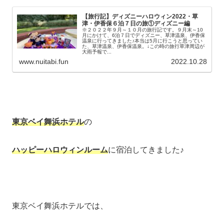
【旅行記】ディズニーハロウィン2022・草
津・伊香保６泊７日の旅①ディズニー編
※２０２２年９月～１０月の旅行記です。９月末～10
月にかけて、6泊７日でディズニー、草津温泉、伊香保
温泉に行ってきました♪本当は5月に行こうと思ってい
た、草津温泉、伊香保温泉。↓この時の旅行草津周辺が
大雨予報で...
www.nuitabi.fun
2022.10.28
東京ベイ舞浜ホテル
の
ハッピーハロウィンルーム
に宿泊してきました♪
東京ベイ舞浜ホテルでは、