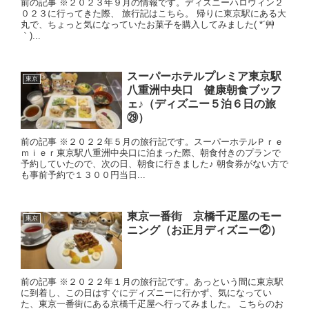
前の記事 ※２０２３年９月の情報です。ディズニーハロウィン２
０２３に行ってきた際、 旅行記はこちら。 帰りに東京駅にある大
丸で、ちょっと気になっていたお菓子を購入してみました( *´艸
｀)...
スーパーホテルプレミア東京駅
東京
八重洲中央口 健康朝食ブッフ
ェ♪（ディズニー５泊６日の旅
㉙）
前の記事 ※２０２２年５月の旅行記です。スーパーホテルＰｒｅ
ｍｉｅｒ東京駅八重洲中央口に泊まった際、朝食付きのプランで
予約していたので、次の日、朝食に行きました♪ 朝食券がない方で
も事前予約で１３００円当日...
東京一番街 京橋千疋屋のモー
東京
ニング（お正月ディズニー②）
前の記事 ※２０２２年１月の旅行記です。あっという間に東京駅
に到着し、この日はすぐにディズニーに行かず、気になってい
た、東京一番街にある京橋千疋屋へ行ってみました。 こちらのお