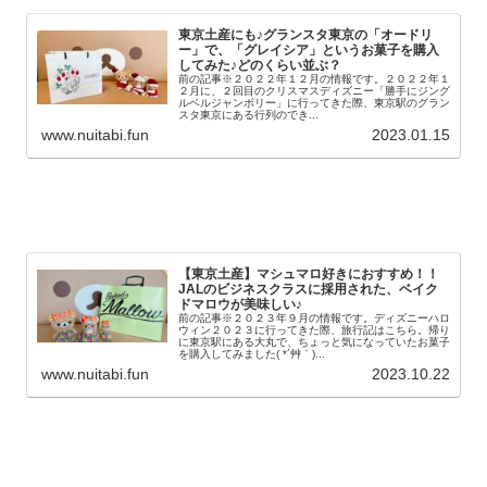
東京土産にも♪グランスタ東京の「オードリ
ー」で、「グレイシア」というお菓子を購入
してみた♪どのくらい並ぶ？
前の記事※２０２２年１２月の情報です。２０２２年１
２月に、２回目のクリスマスディズニー「勝手にジング
ルベルジャンボリー」に行ってきた際、東京駅のグラン
スタ東京にある行列のでき...
www.nuitabi.fun
2023.01.15
【東京土産】マシュマロ好きにおすすめ！！
JALのビジネスクラスに採用された、ベイク
ドマロウが美味しい♪
前の記事※２０２３年９月の情報です。ディズニーハロ
ウィン２０２３に行ってきた際、旅行記はこちら。帰り
に東京駅にある大丸で、ちょっと気になっていたお菓子
を購入してみました( *´艸｀)...
www.nuitabi.fun
2023.10.22