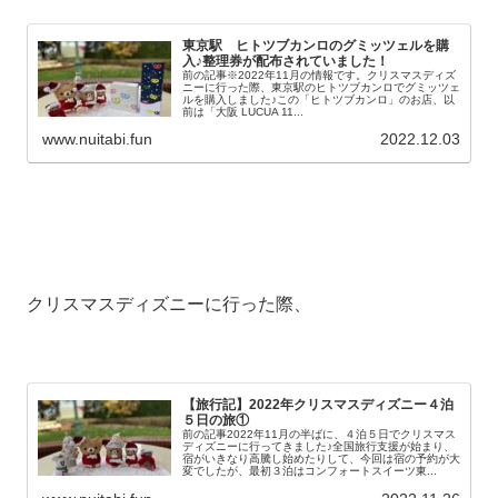
東京駅 ヒトツブカンロのグミッツェルを購
入♪整理券が配布されていました！
前の記事※2022年11月の情報です。クリスマスディズ
ニーに行った際、東京駅のヒトツブカンロでグミッツェ
ルを購入しました♪この「ヒトツブカンロ」のお店、以
前は「大阪 LUCUA 11...
www.nuitabi.fun
2022.12.03
クリスマスディズニーに行った際、
【旅行記】2022年クリスマスディズニー４泊
５日の旅①
前の記事2022年11月の半ばに、４泊５日でクリスマス
ディズニーに行ってきました♪全国旅行支援が始まり、
宿がいきなり高騰し始めたりして、今回は宿の予約が大
変でしたが、最初３泊はコンフォートスイーツ東...