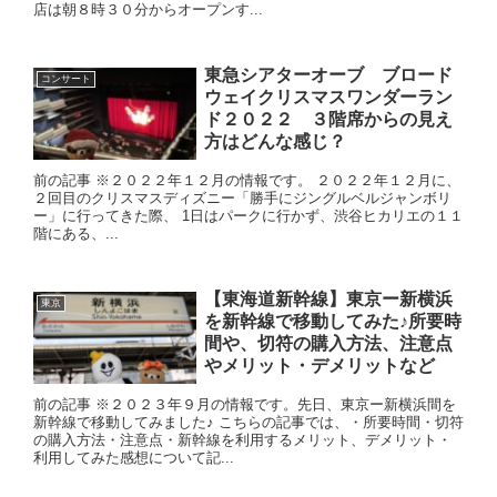
店は朝８時３０分からオープンす...
東急シアターオーブ ブロード
コンサート
ウェイクリスマスワンダーラン
ド２０２２ ３階席からの見え
方はどんな感じ？
前の記事 ※２０２２年１２月の情報です。 ２０２２年１２月に、
２回目のクリスマスディズニー「勝手にジングルベルジャンボリ
ー」に行ってきた際、 1日はパークに行かず、渋谷ヒカリエの１１
階にある、...
【東海道新幹線】東京ー新横浜
東京
を新幹線で移動してみた♪所要時
間や、切符の購入方法、注意点
やメリット・デメリットなど
前の記事 ※２０２３年９月の情報です。先日、東京ー新横浜間を
新幹線で移動してみました♪ こちらの記事では、・所要時間・切符
の購入方法・注意点・新幹線を利用するメリット、デメリット・
利用してみた感想について記...