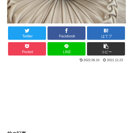
Twitter
Facebook
はてブ
Pocket
LINE
コピー
2022.06.10
2021.12.23