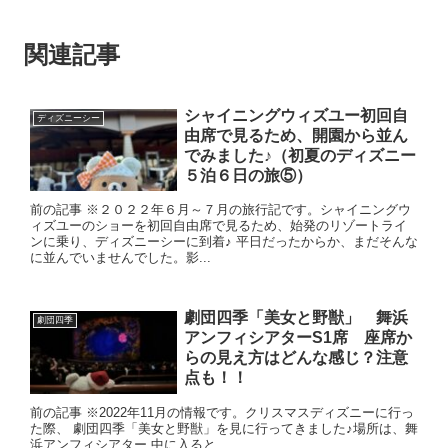
関連記事
シャイニングウィズユー初回自
ディズニーシー
由席で見るため、開園から並ん
でみました♪（初夏のディズニー
５泊６日の旅⑤）
前の記事 ※２０２２年６月～７月の旅行記です。シャイニングウ
ィズユーのショーを初回自由席で見るため、始発のリゾートライ
ンに乗り、ディズニーシーに到着♪ 平日だったからか、まだそんな
に並んでいませんでした。影...
劇団四季「美女と野獣」 舞浜
劇団四季
アンフィシアターS1席 座席か
らの見え方はどんな感じ？注意
点も！！
前の記事 ※2022年11月の情報です。クリスマスディズニーに行っ
た際、 劇団四季「美女と野獣」を見に行ってきました♪場所は、舞
浜アンフィシアター 中に入ると、 ...