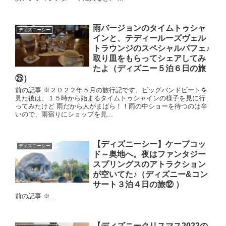
雨バージョンのタイムトゥシャ
ディズニーシー
インと、テディールーズヴェル
トラウンジのスペシャルパフェ♪
取り皿をもらってシェアしてみ
たよ（ディズニー５泊６日の旅
㉕）
前の記事 ※２０２２年５月の旅行記です。ビッグバンドビートを
見た後は、１５時から始まるタイムトゥシャインの様子を見に行
ってみたけど 雨だから人がまばら！！雨の中ショーを待つのは辛
いので、雨宿りにショップを見...
【ディズニーシー】ケープコッ
ディズニーシー
ド～奥地へ。夜はファンタジー
スプリングスのアトラクション
が空いてた♪（ディズニー&コン
サート３泊４日の旅⑫ ）
前の記事 ※...
【ディズニークリスマス2022の