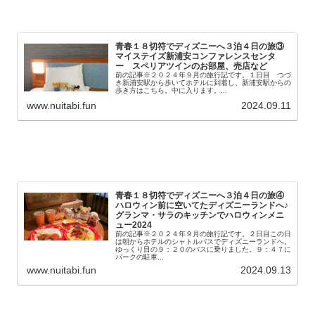
青春１８切符でディズニーへ３泊４日の旅③
マイステイズ新浦安コンファレンスセンタ
ー スペリアツインのお部屋、売店など
前の記事※２０２４年９月の旅行記です。１日目 つづ
き新浦安駅から歩いてホテルに到着し、新浦安駅からの
歩き方はこちら。中に入ります。...
www.nuitabi.fun
2024.09.11
青春１８切符でディズニーへ３泊４日の旅④
ハロウィン前に空いてたディズニーランドへ♪
グランマ・サラのキッチンでハロウィンメニ
ュー2024
前の記事※２０２４年９月の旅行記です。２日目この日
は朝からホテルのシャトルバスでディズニーランドへ。
ゆっくり目の９：２０のバスに乗りました。９：４７に
パークの駐車...
www.nuitabi.fun
2024.09.13