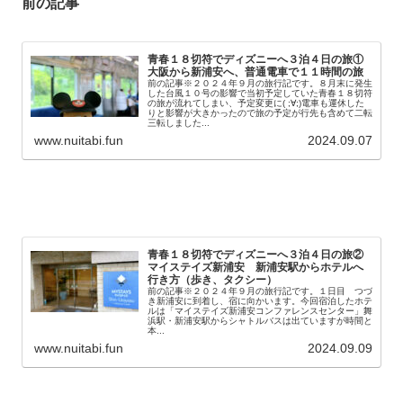
前の記事
青春１８切符でディズニーへ３泊４日の旅①
大阪から新浦安へ、普通電車で１１時間の旅
前の記事※２０２４年９月の旅行記です。８月末に発生
した台風１０号の影響で当初予定していた青春１８切符
の旅が流れてしまい、予定変更に( ;∀;)電車も運休した
りと影響が大きかったので旅の予定が行先も含めて二転
三転しました...
www.nuitabi.fun
2024.09.07
青春１８切符でディズニーへ３泊４日の旅②
マイステイズ新浦安 新浦安駅からホテルへ
行き方（歩き、タクシー）
前の記事※２０２４年９月の旅行記です。１日目 つづ
き新浦安に到着し、宿に向かいます。今回宿泊したホテ
ルは「マイステイズ新浦安コンファレンスセンター」舞
浜駅・新浦安駅からシャトルバスは出ていますが時間と
本...
www.nuitabi.fun
2024.09.09