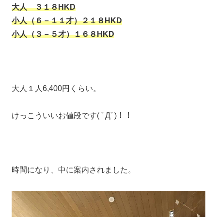
大人 ３１８HKD
小人（６－１１才）２１８HKD
小人（３－５才）１６８HKD
大人１人6,400円くらい。
けっこういいお値段です( ﾟДﾟ)！！
時間になり、中に案内されました。