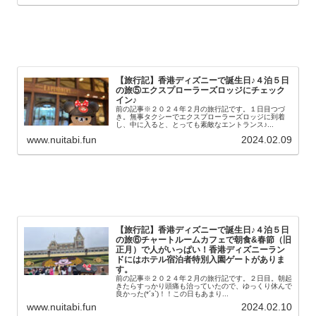
【旅行記】香港ディズニーで誕生日♪４泊５日
の旅⑤エクスプローラーズロッジにチェック
イン♪
前の記事※２０２４年２月の旅行記です。１日目つづ
き。無事タクシーでエクスプローラーズロッジに到着
し、中に入ると、とっても素敵なエントランス♪...
www.nuitabi.fun
2024.02.09
【旅行記】香港ディズニーで誕生日♪４泊５日
の旅⑥チャートルームカフェで朝食&春節（旧
正月）で人がいっぱい！香港ディズニーラン
ドにはホテル宿泊者特別入園ゲートがありま
す。
前の記事※２０２４年２月の旅行記です。２日目。朝起
きたらすっかり頭痛も治っていたので、ゆっくり休んで
良かった(*´з`)！！この日もあまり...
www.nuitabi.fun
2024.02.10