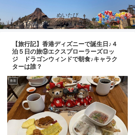
ぬいたび
【旅行記】香港ディズニーで誕生日♪４
泊５日の旅⑨エクスプローラーズロッ
ジ ドラゴンウィンドで朝食♪キャラク
ターは誰？
香港