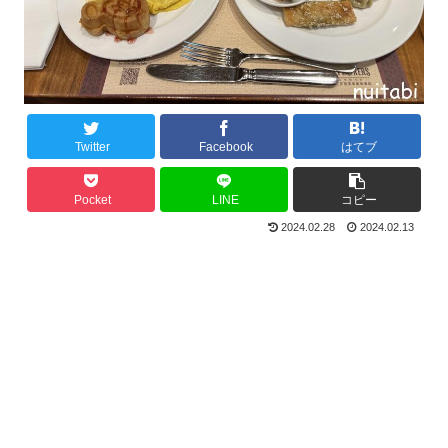
Twitter
Facebook
はてブ
Pocket
LINE
コピー
2024.02.28
2024.02.13