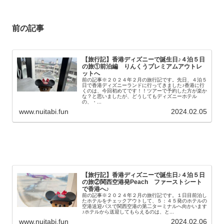
前の記事
【旅行記】香港ディズニーで誕生日♪４泊５日
の旅①前泊編 りんくうプレミアムアウトレ
ットへ
前の記事※２０２４年２月の旅行記です。先日、４泊５
日で香港ディズニーランドに行ってきました♪香港に行
くのは、今回初めてです！！ツアーで予約した方が楽か
な？と思いましたが、どうしてもディズニーホテル
の、・...
www.nuitabi.fun
2024.02.05
【旅行記】香港ディズニーで誕生日♪４泊５日
の旅②関西空港発Peach ファーストシート
で香港へ♪
前の記事※２０２４年２月の旅行記です。１日目前泊し
たホテルをチェックアウトして、５：４５発のホテルの
空港送迎バスで関西空港の第二ターミナルへ向かいます
♪ホテルから送迎してもらえるのは、と...
www.nuitabi.fun
2024.02.06