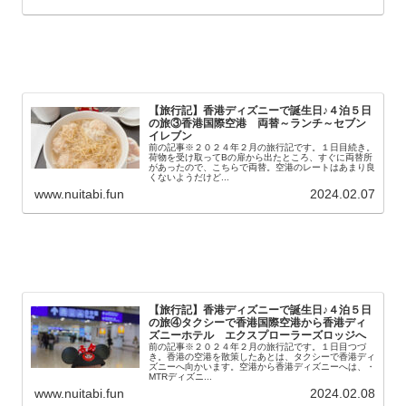
【旅行記】香港ディズニーで誕生日♪４泊５日
の旅③香港国際空港 両替～ランチ～セブン
イレブン
前の記事※２０２４年２月の旅行記です。１日目続き。
荷物を受け取ってBの扉から出たところ、すぐに両替所
があったので、こちらで両替。空港のレートはあまり良
くないようだけど...
www.nuitabi.fun
2024.02.07
【旅行記】香港ディズニーで誕生日♪４泊５日
の旅④タクシーで香港国際空港から香港ディ
ズニーホテル エクスプローラーズロッジへ
前の記事※２０２４年２月の旅行記です。１日目つづ
き。香港の空港を散策したあとは、タクシーで香港ディ
ズニーへ向かいます。空港から香港ディズニーへは、・
MTRディズニ...
www.nuitabi.fun
2024.02.08