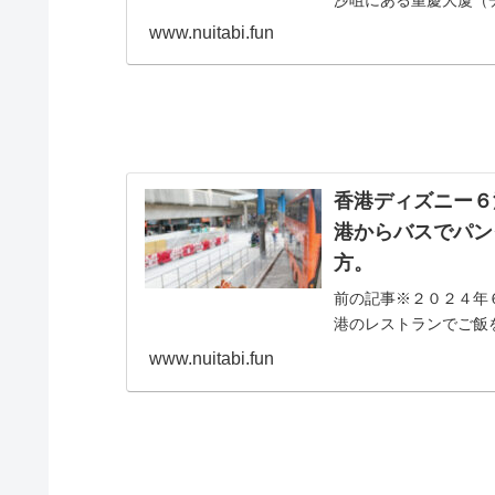
沙咀にある重慶大厦（チ
www.nuitabi.fun
香港ディズニー６
港からバスでパン
方。
前の記事※２０２４年
港のレストランでご飯
相席。...
www.nuitabi.fun