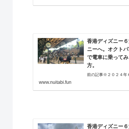
香港ディズニー６
ニーへ。オクトパ
で電車に乗ってみ
方。
前の記事※２０２４年
後は、メトロ（電車）に
www.nuitabi.fun
香港ディズニー６