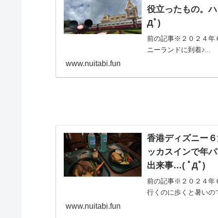
役立ったもの。ハ
Дﾟ)
前の記事※２０２４年
ニーランドに到着♪...
www.nuitabi.fun
香港ディズニー６
ッカスインで年パ
出来事…( ﾟДﾟ)
前の記事※２０２４年
行くのに歩くと暑いので、
www.nuitabi.fun