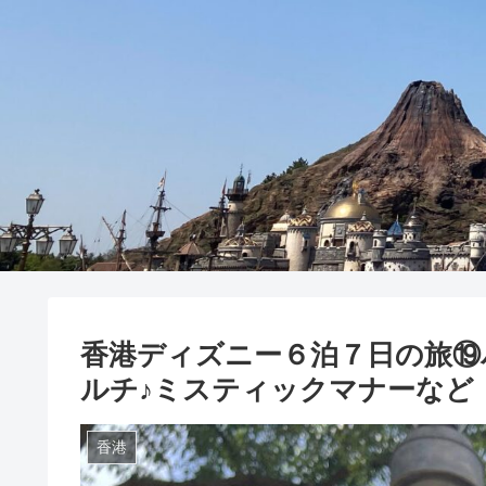
香港ディズニー６泊７日の旅⑲
ルチ♪ミスティックマナーなど
香港