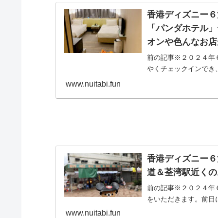
香港ディズニー６
「パンダホテル」
オンや色んなお店
前の記事※２０２４年
やくチェックインでき
１３階。１６時の時...
www.nuitabi.fun
香港ディズニー６
道＆荃湾駅近くの
前の記事※２０２４年
をいただきます。前日に
www.nuitabi.fun