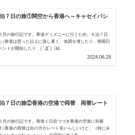
泊７日の旅①関空から香港へ～キャセイパシ
６月の旅行記です。香港ディズニーに行くため、６泊７日
た♪香港は思った以上に蒸し暑く、体調を壊したり…帰国日
トが開始したり…( ﾟДﾟ)（結...
2024.06.28
泊７日の旅②香港の空港で両替 両替レート
６月の旅行記です。香港１日目つづき香港の空港に到着
す♪香港の両替は街の方がレート良いらしいけど、（特に尖