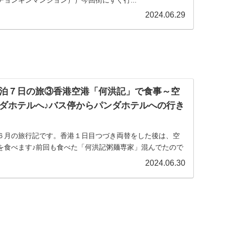
ョンキンマンション））今回街にすぐ行...
2024.06.29
泊７日の旅③香港空港「何洪記」で食事～空
ダホテルへ♪バス停からパンダホテルへの行き
６月の旅行記です。香港１日目つづき両替をした後は、空
を食べます♪前回も食べた「何洪記粥麺専家」混んでたので
2024.06.30