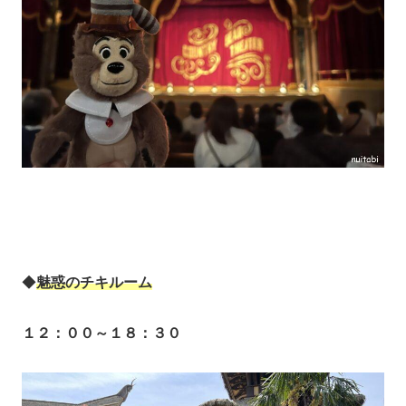
◆
魅惑のチキルーム
１２：００
～
１８
：
３０