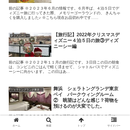
前の記事 ※２０２３年６月の情報です。６月半ば、４泊５日でデ
ィズニー旅に行ってきた際、 メモリーゴーラウンドの、 きんちゃ
くを購入しました♪ ※こちら現在お品切れ中です…...
【旅行記】2022年クリスマスデ
ディズニーシー
ィズニー４泊５日の旅③ディズ
ニーシー編
前の記事 ※２０２２年１１月の旅行記です。３日目この日の朝食
は、コンビニのごはんで軽く済ませて、 シャトルバスでディズニ
ーシーに向かいます。 この日はあ...
舞浜 シェラトングランデ東京
シェラトングランデ東京ベイ
ベイ パークウィングルーム
② 眺望はどんな感じ？荷物を
預けるのが大変でした。
前の記事 ※２０２２年１２月の情報です。２０２２年１２月に、
２回目のクリスマスディズニー「勝手にジングルベルジャンボリ
ー」に行ってきた際、 オフィシャルホテルの、シェラトングラ
ホーム
検索
トップ
サイドバー