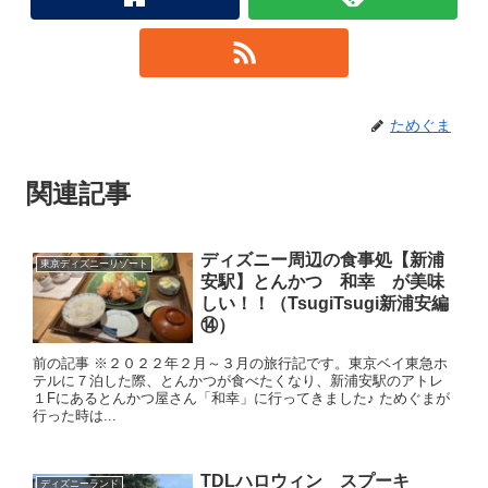
ためぐま
関連記事
ディズニー周辺の食事処【新浦
東京ディズニーリゾート
安駅】とんかつ 和幸 が美味
しい！！（TsugiTsugi新浦安編
⑭）
前の記事 ※２０２２年２月～３月の旅行記です。東京ベイ東急ホ
テルに７泊した際、とんかつが食べたくなり、新浦安駅のアトレ
１Fにあるとんかつ屋さん「和幸」に行ってきました♪ ためぐまが
行った時は...
TDLハロウィン スプーキ
ディズニーランド