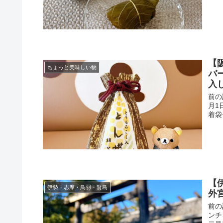
【
ちょっと美味しい物
バ
入
前の
月1
着袋
【
伊勢・志摩・鳥羽・賢島
外
前の
ンチ