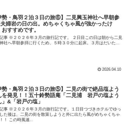
伊勢・鳥羽２泊３日の旅⑥】二見興玉神社へ早朝参
&夫婦岩の日の出。めちゃくちゃ風が強かったけ
、おすすめです。
記事 ※２０２６年３月の旅行記です。 ２日目この日は朝から二見
神社へ早朝参拝に行くため、５時３０分に起床。３月はだいた...
2026.04.10
伊勢・鳥羽２泊３日の旅⑤】二見の街で絶品塩よう
んを発見！！五十鈴勢語庵「二見浦 岩戸の塩よう
ん」&「岩戸の塩」
記事 ※２０２６年３月の旅行記です。１日目つづきホテルでゆっ
した後は、二見の街を散策しようと外に出たら風がめちゃくちゃ
！！ この時風速...