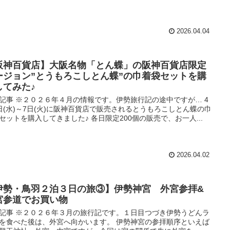
2026.04.04
阪神百貨店】大阪名物「とん蝶」の阪神百貨店限定
ージョン”とうもろこしとん蝶”の巾着袋セットを購
してみた♪
記事 ※２０２６年４月の情報です。伊勢旅行記の途中ですが… 4
日(水)～7日(火)に阪神百貨店で販売されるとうもろこしとん蝶の巾
セットを購入してきました♪ 各日限定200個の販売で、お一人...
2026.04.02
伊勢・鳥羽２泊３日の旅③】伊勢神宮 外宮参拝&
宮参道でお買い物
記事 ※２０２６年３月の旅行記です。１日目つづき伊勢うどんラ
を食べた後は、外宮へ向かいます。 伊勢神宮の参拝順序といえば