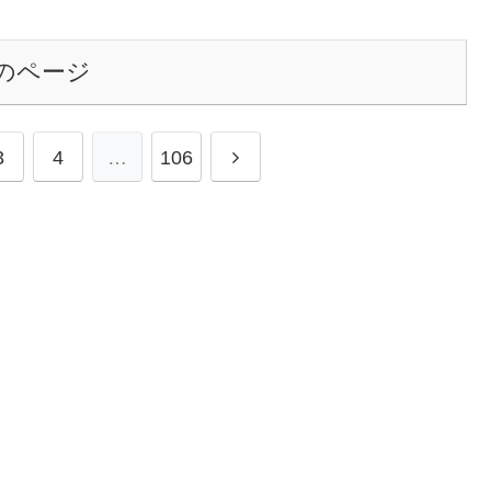
のページ
3
4
…
106