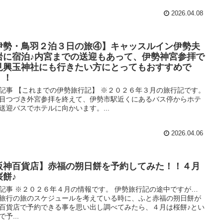
2026.04.08
伊勢・鳥羽２泊３日の旅④】キャッスルイン伊勢夫
岩に宿泊♪内宮までの送迎もあって、伊勢神宮参拝で
見興玉神社にも行きたい方にとってもおすすめで
！！
記事 【これまでの伊勢旅行記】 ※２０２６年３月の旅行記です。
目つづき外宮参拝を終えて、伊勢市駅近くにあるバス停からホテ
送迎バスでホテルに向かいます。...
2026.04.06
阪神百貨店】赤福の朔日餅を予約してみた！！４月
桜餅♪
記事 ※２０２６年４月の情報です。 伊勢旅行記の途中ですが…
旅行の旅のスケジュールを考えている時に、ふと赤福の朔日餅が
百貨店で予約できる事を思い出し調べてみたら、４月は桜餅♪とい
予...