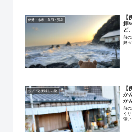
【
伊勢・志摩・鳥羽・賢島
拝
ど
前の
興玉
【
ちょっと美味しい物
か
か
前の
くり
強い