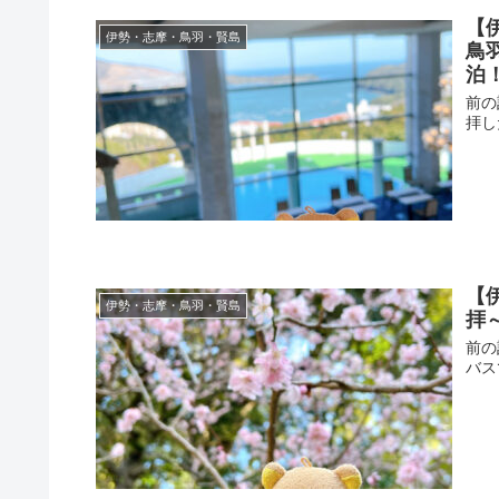
【
伊勢・志摩・鳥羽・賢島
鳥
泊
前の
拝し
【
伊勢・志摩・鳥羽・賢島
拝
前の
バス