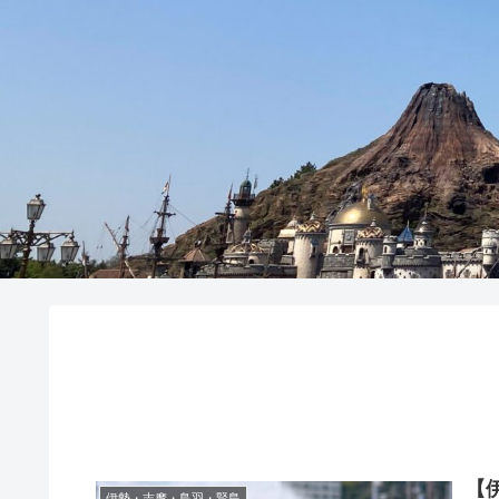
【
伊勢・志摩・鳥羽・賢島