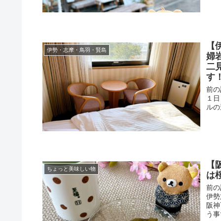
【
伊勢・志摩・鳥羽・賢島
婦
二
す
前の
１日
ルの
【
ちょっと美味しい物
は
前の
伊勢
阪神
う事で