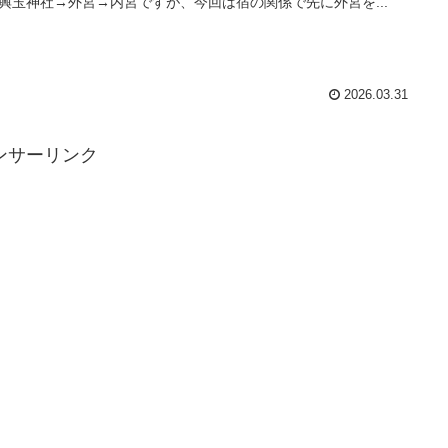
興玉神社→外宮→内宮ですが、今回は宿の関係で先に外宮を...
2026.03.31
ンサーリンク