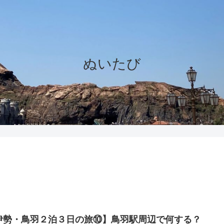
ぬいたび
伊勢・鳥羽２泊３日の旅⑩】鳥羽駅周辺で何する？