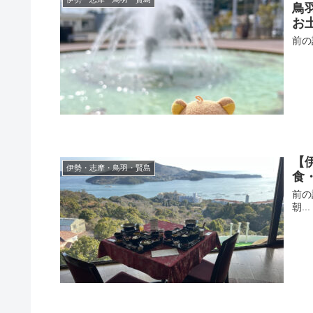
鳥
お
前の
【
伊勢・志摩・鳥羽・賢島
食
前の
朝...