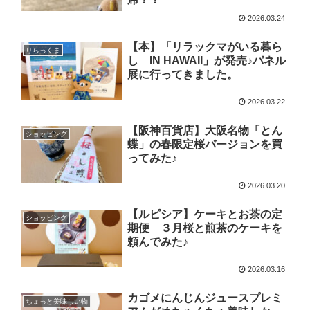
2026.03.24
【本】「リラックマがいる暮ら
りらっくま
し IN HAWAII」が発売♪パネル
展に行ってきました。
2026.03.22
【阪神百貨店】大阪名物「とん
ショッピング
蝶」の春限定桜バージョンを買
ってみた♪
2026.03.20
【ルピシア】ケーキとお茶の定
ショッピング
期便 ３月桜と煎茶のケーキを
頼んでみた♪
2026.03.16
カゴメにんじんジュースプレミ
ちょっと美味しい物