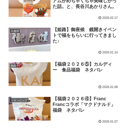
アムがめちゃくちゃ美味しかっ
た話。と、長谷川あかりさん。
2026.02.17
【姫路】御座候 鏡開きイベン
兵庫県
トで福をもらいに行ってきまし
た♪
2026.01.14
【福袋２０２６⑤】カルディ
福袋
ー 食品福袋 ネタバレ
2026.01.08
【福袋２０２６④】Franc
ショッピング
Francコラボ「マクドナルド」
福袋 ネタバレ
2026.01.07