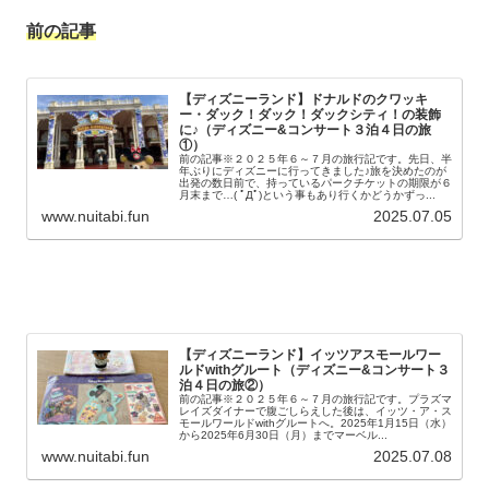
前の記事
【ディズニーランド】ドナルドのクワッキ
ー・ダック！ダック！ダックシティ！の装飾
に♪（ディズニー&コンサート３泊４日の旅
①）
前の記事※２０２５年６～７月の旅行記です。先日、半
年ぶりにディズニーに行ってきました♪旅を決めたのが
出発の数日前で、持っているパークチケットの期限が６
月末まで…( ﾟДﾟ)という事もあり行くかどうかずっ...
www.nuitabi.fun
2025.07.05
【ディズニーランド】イッツアスモールワー
ルドwithグルート（ディズニー&コンサート３
泊４日の旅②）
前の記事※２０２５年６～７月の旅行記です。プラズマ
レイズダイナーで腹ごしらえした後は、イッツ・ア・ス
モールワールドwithグルートへ。2025年1月15日（水）
から2025年6月30日（月）までマーベル...
www.nuitabi.fun
2025.07.08