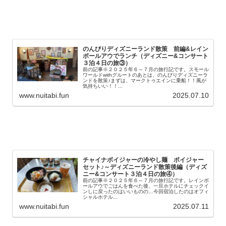
のんびりディズニーランド散策 前編&レイン
ボールアウでランチ（ディズニー&コンサート
３泊４日の旅③）
前の記事※２０２５年６～７月の旅行記です。スモール
ワールドwithグルートのあとは、のんびりディズニーラ
ンドを散策♪まずは、マークトゥエインに乗船！！風が
気持ちいい！！...
www.nuitabi.fun
2025.07.10
チャイナボイジャーの冷やし麺 ボイジャー
セット♪～ディズニーランド散策後編（ディズ
ニー&コンサート３泊４日の旅④）
前の記事※２０２５年６～７月の旅行記です。レインボ
ールアウでごはんを食べた後、一旦ホテルにチェックイ
ンしに戻ったのはいいものの…今回宿泊したのはオフィ
シャルホテル...
www.nuitabi.fun
2025.07.11