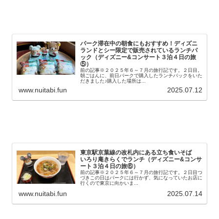
パーク滞在中の朝食にもおすすめ！ディズニ
ランドとシー限定で販売されているランチパ
ック（ディズニー&コンサート３泊４日の旅
⑤）
前の記事※２０２５年６～７月の旅行記です。２日目。
朝ごはんに、前日パークで購入したランチパックをいた
だきました♪購入した場所は...
www.nuitabi.fun
2025.07.12
東京駅京葉線の改札内にある立ち食いそば
いろり庵きらくでランチ（ディズニー&コンサ
ート３泊４日の旅⑥）
前の記事※２０２５年６～７月の旅行記です。２日目つ
づきこの日はパークには行かず、気になっていたお店に
行くので東京に向かいま...
www.nuitabi.fun
2025.07.14