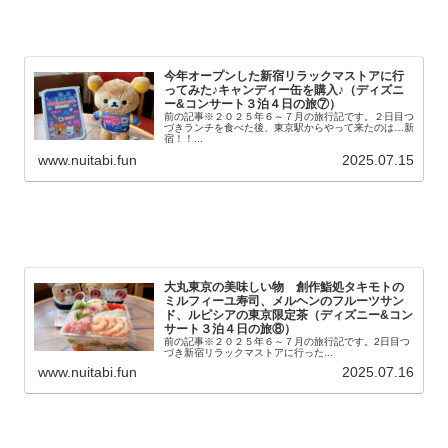
今年オープンした新宿リラックマストアに行
ってみた♪キャンディー缶を購入♪（ディズニ
ー&コンサート３泊４日の旅⑦）
前の記事※２０２５年６～７月の旅行記です。２日目つ
づきランチを食べた後、東京駅からやって来たのは…新
宿！！...
www.nuitabi.fun
2025.07.15
大丸東京の美味しい物 創作鮨処タキモトの
ミルフィーユ寿司、メルヘンのフルーツサン
ド、ルピシアの東京限定茶（ディズニー&コン
サート３泊４日の旅⑧）
前の記事※２０２５年６～７月の旅行記です。2日目つ
づき新宿リラックマストアに行った...
www.nuitabi.fun
2025.07.16