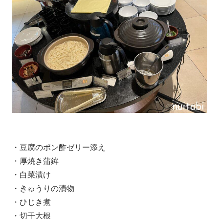
・豆腐のポン酢ゼリー添え
・厚焼き蒲鉾
・白菜漬け
・きゅうりの漬物
・ひじき煮
・切干大根