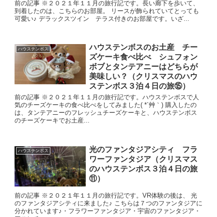
前の記事 ※２０２１年１１月の旅行記です。長い廊下を歩いて、
到着したのは、こちらのお部屋。 リースが飾られていてとっても
可愛い♪ デラックスツイン テラス付きのお部屋です。いざ...
ハウステンボスのお土産 チー
ハウステンボス
ズケーキ食べ比べ シュフォン
ボブとタンテアニーはどちらが
美味しい？（クリスマスのハウ
ステンボス３泊４日の旅⑮）
前の記事 ※２０２１年１１月の旅行記です。ハウステンボスで人
気のチーズケーキの食べ比べをしてみました( *´艸｀) 購入したの
は、タンテアニーのフレッシュチーズケーキと、ハウステンボス
のチーズケーキでお土産...
光のファンタジアシティ フラ
ハウステンボス
ワーファンタジア（クリスマス
のハウステンボス３泊４日の旅
⑪）
前の記事 ※２０２１年１１月の旅行記です。VR体験の後は、 光
のファンタジアシティに来ました♪ こちらは７つのファンタジアに
分かれています♪・フラワーファンタジア・宇宙のファンタジア・