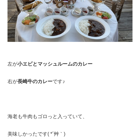
左が
小エビとマッシュルームのカレー
右が
長崎牛のカレー
です♪
海老も牛肉もゴロっと入っていて、
美味しかったです( *´艸｀)