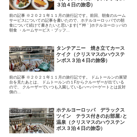
３泊４日の旅⑧）
前の記事 ※２０２１年１１月の旅行記です。前回、朝食のルーム
サービスについての記事を書いたので、ホテルヨーロッパでの朝
食について続けて書きたいと思います( *´艸｀)ホテルヨーロッパの
朝食 ・ルームサービス・ブッフ...
タンテアニー 焼き立てカース
ハウステンボス
ケイク（クリスマスのハウステ
ンボス３泊４日の旅⑭）
前の記事 ※２０２１年１１月の旅行記です。 ドムトールンの展望
台を見たあとは、 ドムトールンの１Fからクルーザーが出ている
ので、 クルーザーでいつも入園しているハーバーゲートとは反対
側の...
ホテルヨーロッパ デラックス
ハウステンボス
ツイン テラス付きのお部屋♪と
温泉（クリスマスのハウステン
ボス３泊４日の旅⑤）