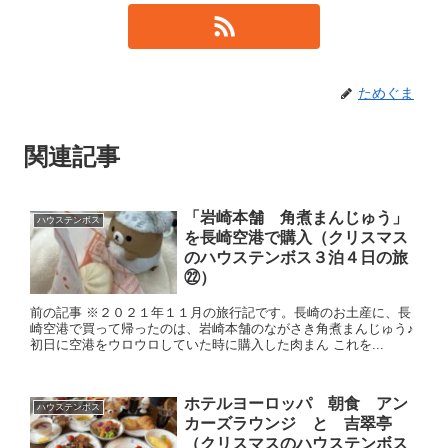
ためぐま
関連記事
「岩崎本舗 角煮まんじゅう」
ハウステンボス
を長崎空港で購入（クリスマス
のハウステンボス３泊４日の旅
㉒）
前の記事 ※２０２１年１１月の旅行記です。長崎のお土産に、長
崎空港で買って帰ったのは、岩崎本舗のながさき角煮まんじゅう♪
初日に空港をウロウロしていた時に購入した肉まん これを...
ホテルヨーロッパ 朝食 アン
ハウステンボス
カーズラウンジ と 吉翠亭
（クリスマスのハウステンボス