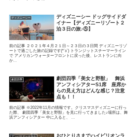
ディズニーシー ドッグサイドダ
ディズニーシー
イナー【ディズニーリゾート２
泊３日の旅♪⑤】
前の記事 ２０２１年４月２１日～２３日の３日間 ディズニーリゾ
ートで過ごした旅の記録です(*´з`) トランジットスチーマーライン
で アメリカンウォーターフロントに戻った後、レストランに向
か...
劇団四季「美女と野獣」 舞浜
劇団四季
アンフィシアターS1席 座席か
らの見え方はどんな感じ？注意
点も！！
前の記事 ※2022年11月の情報です。クリスマスディズニーに行っ
た際、 劇団四季「美女と野獣」を見に行ってきました♪場所は、舞
浜アンフィシアター 中に入ると、 ...
おひとりさまでハイピリオンラ
アンバサダーホテル