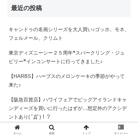
最近の投稿
キャンドゥの名画シリーズを大人買い♪ゴッホ、モネ、
フェルメール、クリムト
東京ディズニーシー２５周年❝スパークリング・ジュ
ビリー❞インコンサートに行ってきました♪
【HARBS】ハーブスのメロンケーキの季節がやって
来た♪
【阪急百貨店】ハワイフェアでビッグアイランドキャ
ンディーズを買いに行ったはずが…想定外のアクシデ
ントあり( ﾟДﾟ)！？
【りらっくま】カルピス×サンエックスユニバースコ
ホーム
検索
トップ
サイドバー