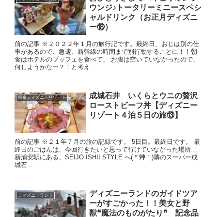
ウンジ♪トータリーミニースペシ
ャルドリンク（お正月ディズニ
ー⑱）
前の記事 ※２０２２年１月の旅行記です。最終日、おじは別の仕
事があるので、急遽、新幹線の時間まで別行動することに！！朝
食はホテルのブッフェを食べて、 お腹は空いていなかったので、
何しようかなー？！と考え...
成城石井 いくらとウニの贅沢
東京ディズニーリゾート
ローストビーフ丼【ディズニー
リゾート４泊５日の旅⑬】
前の記事 ※２１年７月の旅の記録です。 5日目。最終日です。 最
終日のごはんは、今回行きたいと思って行けていなかった場所…
新浦安駅にある、SEIJO ISHII STYLE へ( *´艸｀)隣のスーパー成
城石...
ディズニーランドのガイドツア
ディズニーランド
ーがすごかった！！美女と野
獣❝魔法のものがたり❞ 記念品