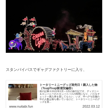
スタンバイパスでギャグファクトリーに入り、
トータリーミニーグッズ発売日！購入した物
（TsugiTsugi新浦安編⑥）
前の記事※2022年2月～3月の旅行記です。ディズニー
＆カンパニーのスタンバイパスの時間になり、パスをチ
ェック＋購入券を渡してもらい、いざ、中へ(^^)/店舗の
中の人数は落ち着いているけど、トータリーミニーのグ
ッズを置...
www.nuitabi.fun
2022.03.12