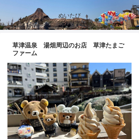
ぬいたび
草津温泉 湯畑周辺のお店 草津たまご
ファーム
群馬