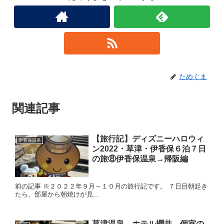
ためぐま
関連記事
【旅行記】ディズニーハロウィ
伊香保温泉
ン2022・草津・伊香保６泊７日
の旅⑧伊香保温泉→帰阪編
前の記事 ※２０２２年９月～１０月の旅行記です。 ７日目朝起き
たら、部屋から朝焼けが見...
草津温泉 ホテル櫻井 個室の