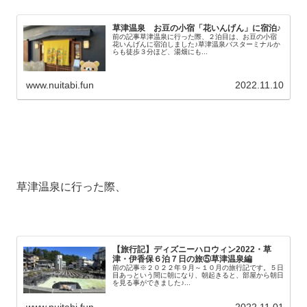
草津温泉 お豆の小宿「花いんげん」に宿泊♪
前の記事草津温泉に行った際、２泊目は、お豆の小宿
花いんげんに宿泊しました♪草津温泉バスターミナルか
らも徒歩３分ほど、湯畑にも...
www.nuitabi.fun
2022.11.10
草津温泉に行った際、
【旅行記】ディズニーハロウィン2022・草
津・伊香保６泊７日の旅⑤草津温泉編
前の記事※２０２２年９月～１０月の旅行記です。５日
目あっという間に朝になり、朝起きると、部屋から朝日
を見る事ができました♪...