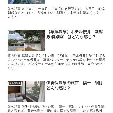
前の記事 ※２０２２年９月～１０月の旅行記です。 ６日目 前編
朝起きると、けっこう冷えていて肌寒く、本当は外湯めぐりをし
ようと...
【草津温泉】ホテル櫻井 新客
群馬
殿 特別室 はどんな感じ？
前の記事 草津温泉で２泊した際、1泊目にホテル櫻井に宿泊してき
ました♪ ホテル櫻井は、草津バスターミナルから坂を上がった場所
にあります。 バスターミナルからホテルまでは徒歩１０分もかか
らな...
伊香保温泉の旅館 福一 宿は
伊香保温泉
どんな感じ？
前の記事 伊香保温泉に行った際、 福一に宿泊しました♪ 伊香保温
泉と言えば、黄金の湯と白銀の湯。両方を引湯している宿は数件