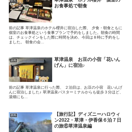
群馬
お食事処で朝食
前の記事 草津温泉のホテル櫻井に宿泊した際、 夕食・朝食ともに
個室のお食事処という食事プランで予約をしました。朝食の時間
は、チェックインをした際に時間を決め、今回は８時に予約をし
ました。 朝食の会...
草津温泉 お豆の小宿「花いん
群馬
げん」に宿泊♪
前の記事 草津温泉に行った際、 ２泊目は、お豆の小宿 花いんげ
んに宿泊しました♪ 草津温泉バスターミナルからも徒歩３分ほど、
湯畑にも...
【旅行記】ディズニーハロウィ
群馬
ン2022・草津・伊香保６泊７日
の旅⑥草津温泉編