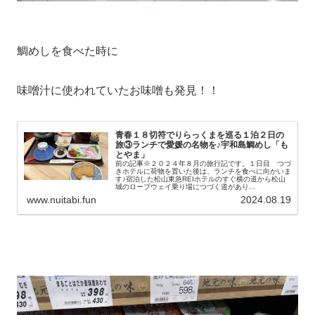
鯛めしを食べた時に
味噌汁に使われていたお味噌も発見！！
青春１８切符でりらっくまを巡る１泊２日の
旅③ランチで愛媛の名物を♪宇和島鯛めし「も
とやま」
前の記事※２０２４年８月の旅行記です。１日目 つづ
きホテルに荷物を置いた後は、ランチを食べに向かいま
す♪宿泊した松山東急REIホテルのすぐ横の道から松山
城のロープウェイ乗り場につづく道があり...
www.nuitabi.fun
2024.08.19