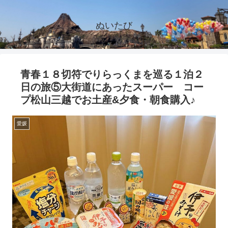
ぬいたび
青春１８切符でりらっくまを巡る１泊２
日の旅⑤大街道にあったスーパー コー
プ松山三越でお土産&夕食・朝食購入♪
愛媛