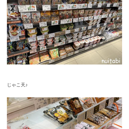
じゃこ天♪