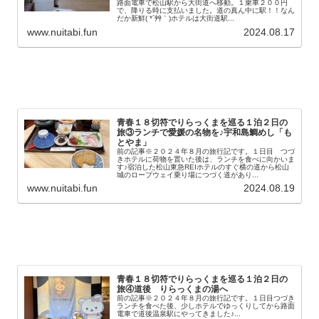
路面電車で松山駅から大街道へ移動。１乗車２００円
で、降りる時に支払いました。道の真ん中に駅！！なん
だか新鮮( *´艸｀)ホテルは大街道駅...
www.nuitabi.fun
2024.08.17
青春１８切符でりらっくまを巡る１泊２日の
旅③ランチで愛媛の名物を♪宇和島鯛めし「も
とやま」
前の記事※２０２４年８月の旅行記です。１日目 つづ
きホテルに荷物を置いた後は、ランチを食べに向かいま
す♪宿泊した松山東急REIホテルのすぐ横の道から松山
城のロープウェイ乗り場につづく道があり...
www.nuitabi.fun
2024.08.19
青春１８切符でりらっくまを巡る１泊２日の
旅④道後 りらっくまの湯へ
前の記事※２０２４年８月の旅行記です。１日目つづき
ランチを食べた後、少しホテルでゆっくりしてから路面
電車で道後温泉駅にやってきました♪...