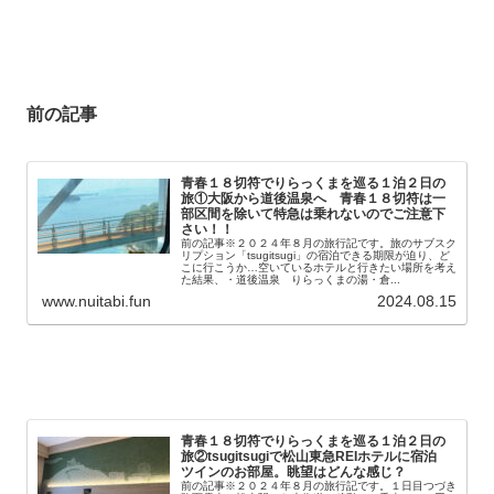
前の記事
青春１８切符でりらっくまを巡る１泊２日の
旅①大阪から道後温泉へ 青春１８切符は一
部区間を除いて特急は乗れないのでご注意下
さい！！
前の記事※２０２４年８月の旅行記です。旅のサブスク
リプション「tsugitsugi」の宿泊できる期限が迫り、ど
こに行こうか…空いているホテルと行きたい場所を考え
た結果、・道後温泉 りらっくまの湯・倉...
www.nuitabi.fun
2024.08.15
青春１８切符でりらっくまを巡る１泊２日の
旅②tsugitsugiで松山東急REIホテルに宿泊
ツインのお部屋。眺望はどんな感じ？
前の記事※２０２４年８月の旅行記です。１日目つづき