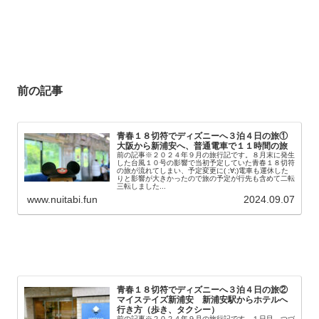
前の記事
青春１８切符でディズニーへ３泊４日の旅①
大阪から新浦安へ、普通電車で１１時間の旅
前の記事※２０２４年９月の旅行記です。８月末に発生
した台風１０号の影響で当初予定していた青春１８切符
の旅が流れてしまい、予定変更に( ;∀;)電車も運休した
りと影響が大きかったので旅の予定が行先も含めて二転
三転しました...
www.nuitabi.fun
2024.09.07
青春１８切符でディズニーへ３泊４日の旅②
マイステイズ新浦安 新浦安駅からホテルへ
行き方（歩き、タクシー）
前の記事※２０２４年９月の旅行記です。１日目 つづ